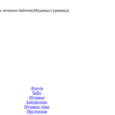
и личинки бабочек(Муравьи-гурманы))
Форум
ЧаВо
Муравьи
Библиотека
Муравьи дома
Мастерская