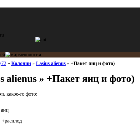
ly72
»
Колонии
»
Lasius alienus
»
+Пакет яиц и фото)
s alienus » +Пакет яиц и фото)
ть какое-то фото:
 яиц
:
+расплод