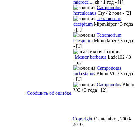
microce ...
zh / 1 год - [1]
Camponotus
herculeanus
Cry / 2 года - [2]
Tetramorium
caespitum
Mipmikiper / 3 года
- [1]
Tetramorium
caespitum
Mipmikiper / 3 года
- [1]
Messor barbarus
Lada102 / 3
года
Camponotus
turkestanus
Bluhn VC / 3 года
- [1]
Camponotus
Bluhn
VC / 3 года - [2]
Сообщить об ошибке
Copyright
© antclub.ru, 2008-
2016.