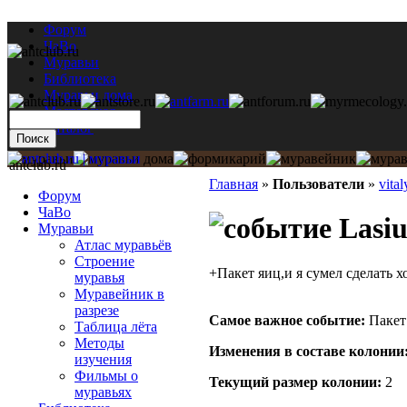
Форум
ЧаВо
Муравьи
Библиотека
Муравьи дома
Мастерская
Каталог
antclub.ru
Главная
»
Пользователи
»
vita
Форум
ЧаВо
Lasiu
Муравьи
Атлас муравьёв
Строение
+Пакет яиц,и я сумел сделать хо
муравья
Муравейник в
разрезе
Самое важное событие:
Пакет
Таблица лёта
Методы
Изменения в составе кoлонии
изучения
Фильмы о
Текущий размер кoлонии:
2
муравьях