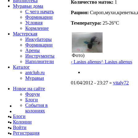
Библиотека
Количество маток:
1
Муравьи дома
С чего начать
Рацион:
Сироп,мухи,креветка,
Формикарии
Условия
Температура:
25-26°C
Кормление
Мастерская
Инкубаторы
Формикарии
Арены
Фото)
Инструменты
Наполнители
‹ Lasius alienus
^ Lasius alienus
Каталог
antclub.ru
Муравьи
01/04/2012 - 23:27 »
vitaly72
Новое на сайте
Форум
Блоги
События в
колониях
Блоги
Колонии
Войти
Peгиcтpaция