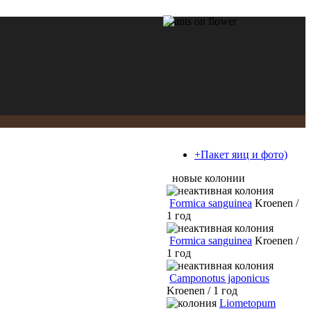
+Пакет яиц и фото)
новые колонии
Formica sanguinea
Kroenen /
1 год
Formica sanguinea
Kroenen /
1 год
Camponotus japonicus
Kroenen / 1 год
Liometopum