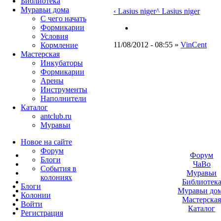
Библиотека
Муравьи дома
‹ Lasius niger
^ Lasius niger
С чего начать
Формикарии
Условия
11/08/2012 - 08:55 »
VinCent
Кормление
Мастерская
Инкубаторы
Формикарии
Арены
Инструменты
Наполнители
Каталог
antclub.ru
Муравьи
Новое на сайте
Форум
Форум
Блоги
ЧаВо
События в
Муравьи
колониях
Библиотек
Блоги
Муравьи до
Колонии
Мастерска
Войти
Каталог
Peгиcтpaция