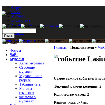
Форум
ЧаВо
Муравьи
Библиотека
Муравьи дома
Мастерская
Каталог
antclub.ru
Главная
»
Пользователи
»
VinC
Форум
ЧаВо
Lasiu
Муравьи
Атлас муравьёв
Строение
муравья
Муравейник в
Самое важное событие:
Вперв
разрезе
Таблица лёта
Текущий размер кoлонии:
2
Методы
изучения
Количество маток:
2
Фильмы о
муравьях
Рацион:
Желток+мед