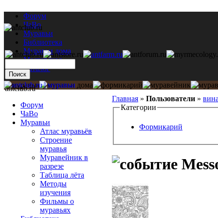
Форум
ЧаВо
Муравьи
Библиотека
Муравьи дома
Мастерская
Каталог
antclub.ru
Главная
»
Пользователи
»
вин
Форум
Категории
ЧаВо
Муравьи
Формикарий
Атлас муравьёв
Строение
муравья
Муравейник в
Messo
разрезе
Таблица лёта
Методы
изучения
Фильмы о
муравьях