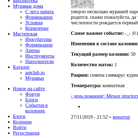
Библиотека
Муравьи дома
С чего начать
умерло несколько мурашей наро
Формикарии
родится. скажи пожалуйста, да 
Условия
численности рождается первый
Кормление
Самое важное событие:
-_- ;0 (
Мастерская
Инкубаторы
Изменения в составе кoлонии
Формикарии
Арены
Текущий размер кoлонии:
50
Инструменты
Наполнители
Количество маток:
1
Каталог
antclub.ru
Рацион:
семена гаммарус кури
Муравьи
Температура:
комнатная
Новое на сайте
Форум
‹ день рожания
^ Messor structor
Блоги
События в
колониях
Блоги
27/11/2019 - 21:52 »
винатор
Колонии
Войти
Peгиcтpaция