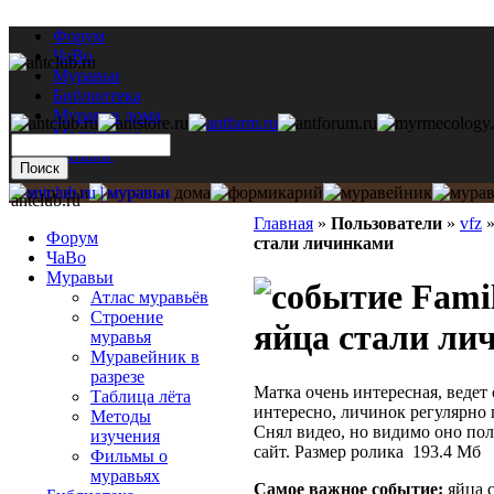
Форум
ЧаВо
Муравьи
Библиотека
Муравьи дома
Мастерская
Каталог
antclub.ru
Главная
»
Пользователи
»
vfz
Форум
стали личинками
ЧаВо
Муравьи
Famil
Атлас муравьёв
Строение
яйца стали ли
муравья
Муравейник в
разрезе
Матка очень интересная, ведет 
Таблица лёта
интересно, личинок регулярно 
Методы
Снял видео, но видимо оно пол
изучения
сайт. Размер ролика 193.4 Мб
Фильмы о
муравьях
Самое важное событие:
яйца с