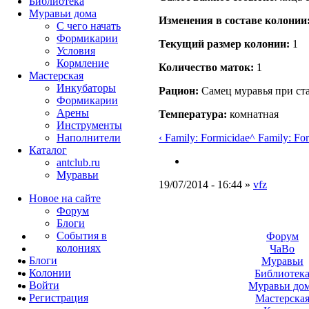
Библиотека
Муравьи дома
Изменения в составе кoлонии
С чего начать
Формикарии
Текущий размер кoлонии:
1
Условия
Кормление
Количество маток:
1
Мастерская
Инкубаторы
Рацион:
Самец муравья при ста
Формикарии
Арены
Температура:
комнатная
Инструменты
‹ Family: Formicidae
^ Family: Fo
Наполнители
Каталог
antclub.ru
Муравьи
19/07/2014 - 16:44 »
vfz
Новое на сайте
Форум
Блоги
События в
Форум
колониях
ЧаВо
Блоги
Муравьи
Колонии
Библиотек
Войти
Муравьи до
Peгиcтpaция
Мастерска