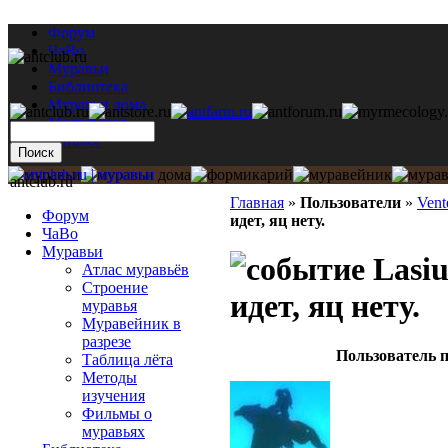
Форум
ЧаВо
Муравьи
Библиотека
Муравьи дома
Мастерская
Каталог
antclub.ru
Главная
»
Пользователи
»
Vent
Форум
идет, яц нету.
ЧаВо
Муравьи
Lasiu
Атлас муравьёв
Строение
идет, яц нету.
муравья
Муравейник в
разрезе
Пользователь п
Таблица лёта
Методы
изучения
Фильмы о
муравьях