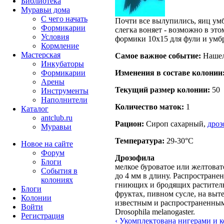
Библиотека
Муравьи дома
С чего начать
Почти все вылупились, яиц умб
Формикарии
слегка воняет - возможно в эт
Условия
формики 10х15 для фули и умб
Кормление
Мастерская
Самое важное событие:
Нашел 
Инкубаторы
Изменения в составе кoлонии
Формикарии
Арены
Текущий размер кoлонии:
50
Инструменты
Наполнители
Количество маток:
1
Каталог
antclub.ru
Рацион:
Сироп сахарный,
дро
Муравьи
Температура:
29-30°C
Новое на сайте
Форум
Дрозофила
Блоги
мелкое буроватое или желтовато
События в
до 4 мм в длину. Распростране
колониях
гниющих и бродящих раститель
Блоги
фруктах, пивном сусле, на выт
Колонии
известным и распространенным
Войти
Drosophila melanogaster.
Peгиcтpaция
‹ Укомплектована нигерами и к