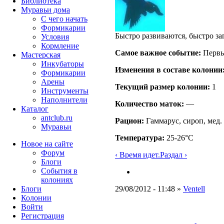
Библиотека
Муравьи дома
С чего начать
Формикарии
Быстро развиваются, быстро за
Условия
Кормление
Самое важное событие:
Первы
Мастерская
Инкубаторы
Изменения в составе кoлонии
Формикарии
Арены
Текущий размер кoлонии:
1
Инструменты
Наполнители
Количество маток:
—
Каталог
antclub.ru
Рацион:
Гаммарус, сироп, мед.
Муравьи
Температура:
25-26°C
Новое на сайте
Форум
‹ Время идет.
Раздал ›
Блоги
События в
колониях
Блоги
29/08/2012 - 11:48 »
Ventell
Колонии
Войти
Peгиcтpaция