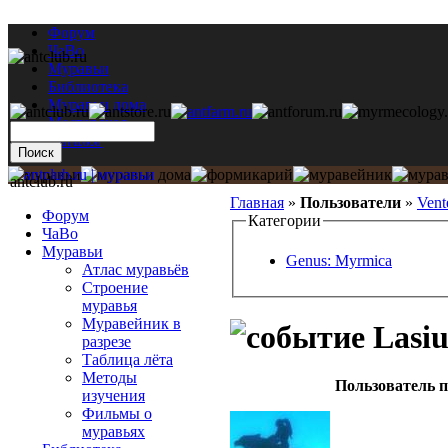
Форум
ЧаВо
Муравьи
Библиотека
Муравьи дома
Мастерская
Каталог
antclub.ru
Главная
»
Пользователи
»
Vent
Форум
Категории
ЧаВо
Муравьи
Genus: Myrmica
Атлас муравьёв
Строение
муравья
Муравейник в
Lasiu
разрезе
Таблица лёта
Методы
Пользователь п
изучения
Фильмы о
муравьях