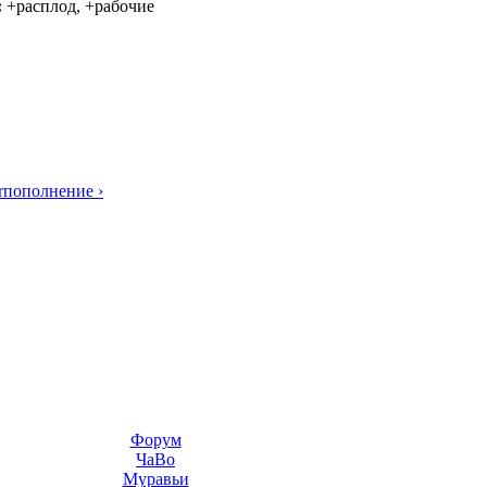
:
+расплод, +рабочие
r
пополнение ›
Форум
ЧаВо
Муравьи