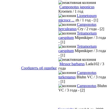
Camponotus japonicus
Kroenen / 1 год
Liometopum
microce ...
zh / 1 год - [1]
Camponotus
herculeanus
Cry / 2 года - [2]
Tetramorium
caespitum
Mipmikiper / 3 года
- [1]
Tetramorium
caespitum
Mipmikiper / 3 года
- [1]
Messor barbarus
Lada102 / 3
Сообщить об ошибке
года
Camponotus
turkestanus
Bluhn VC / 3 года
- [1]
Camponotus
Bluhn
VC / 3 года - [2]