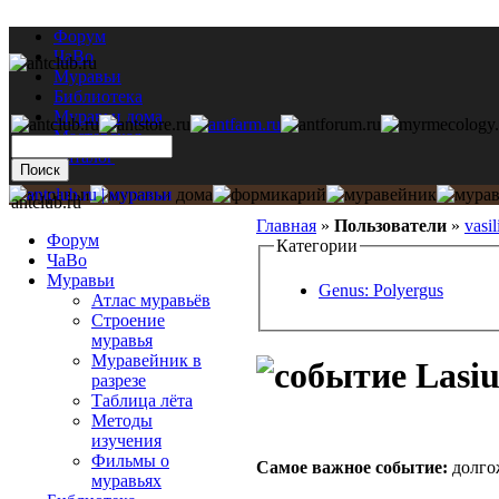
Форум
ЧаВо
Муравьи
Библиотека
Муравьи дома
Мастерская
Каталог
antclub.ru
Главная
»
Пользователи
»
vasil
Форум
Категории
ЧаВо
Муравьи
Genus: Polyergus
Атлас муравьёв
Строение
муравья
Муравейник в
Lasiu
разрезе
Таблица лёта
Методы
изучения
Фильмы о
Самое важное событие:
долго
муравьях