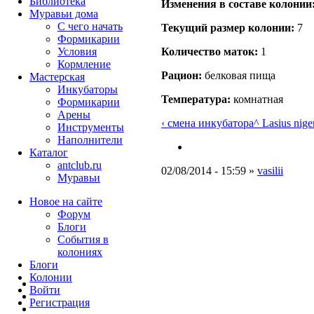
Библиотека
Изменения в составе кoлонии
Муравьи дома
С чего начать
Текущий размер кoлонии:
7
Формикарии
Условия
Количество маток:
1
Кормление
Рацион:
белковая пища
Мастерская
Инкубаторы
Температура:
комнатная
Формикарии
Арены
‹ смена инкубатора
^ Lasius nige
Инструменты
Наполнители
Каталог
antclub.ru
02/08/2014 - 15:59 »
vasilii
Муравьи
Новое на сайте
Форум
Блоги
События в
колониях
Блоги
Колонии
Войти
Peгиcтpaция