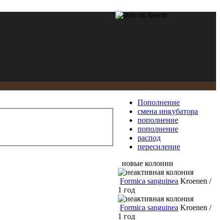
Пополнение
смена инкубатора
пополнение
пополнение
распод
пересиление
новые колонии
Formica sanguinea
Kroenen /
1 год
Formica sanguinea
Kroenen /
1 год