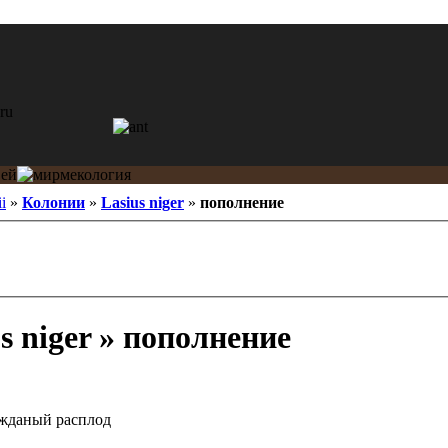
ii
»
Колонии
»
Lasius niger
»
пополнение
s niger » пополнение
жданый расплод