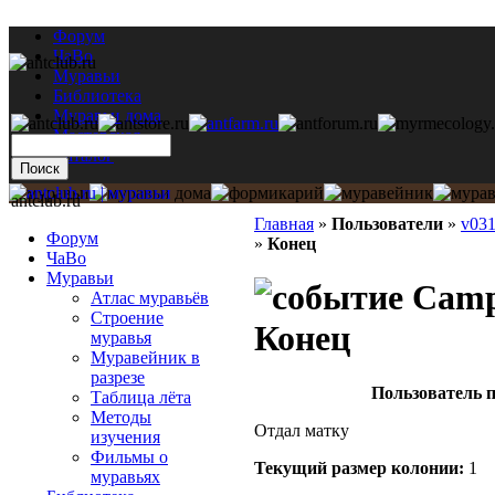
Форум
ЧаВо
Муравьи
Библиотека
Муравьи дома
Мастерская
Каталог
antclub.ru
Главная
»
Пользователи
»
v03
Форум
»
Конец
ЧаВо
Муравьи
Campo
Атлас муравьёв
Строение
Конец
муравья
Муравейник в
разрезе
Пользователь п
Таблица лёта
Методы
Отдал матку
изучения
Фильмы о
Текущий размер кoлонии:
1
муравьях