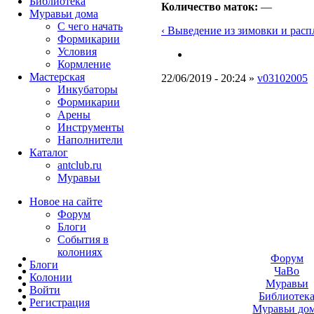
Библиотека
Количество маток:
—
Муравьи дома
С чего начать
‹ Выведение из зимовки и расп
Формикарии
Условия
Кормление
Мастерская
22/06/2019 - 20:24 »
v03102005
Инкубаторы
Формикарии
Арены
Инструменты
Наполнители
Каталог
antclub.ru
Муравьи
Новое на сайте
Форум
Блоги
События в
колониях
Форум
Блоги
ЧаВо
Колонии
Муравьи
Войти
Библиотек
Peгиcтpaция
Муравьи до