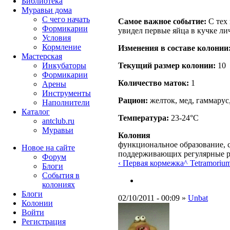
Библиотека
Муравьи дома
С чего начать
Самое важное событие:
С тех 
Формикарии
увидел первые яйца в кучке ли
Условия
Кормление
Изменения в составе кoлонии
Мастерская
Текущий размер кoлонии:
10
Инкубаторы
Формикарии
Количество маток:
1
Арены
Инструменты
Рацион:
желток, мед, гаммарус
Наполнители
Каталог
Температура:
23-24°C
antclub.ru
Муравьи
Колония
функциональное образование, с
Новое на сайте
поддерживающих регулярные 
Форум
‹ Первая кормежка
^ Tetramoriu
Блоги
События в
колониях
Блоги
02/10/2011 - 00:09 »
Unbat
Колонии
Войти
Peгиcтpaция