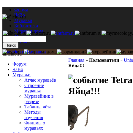
Форум
ЧаВо
Муравьи
Библиотека
Муравьи дома
Мастерская
Каталог
antclub.ru
Главная
»
Пользователи
»
Unb
Форум
Яйца!!!
ЧаВо
Муравьи
Tetra
Атлас муравьёв
Строение
Яйца!!!
муравья
Муравейник в
разрезе
Таблица лёта
Методы
изучения
Фильмы о
муравьях