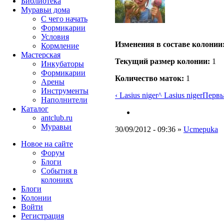
Библиотека
Муравьи дома
С чего начать
Формикарии
Условия
Изменения в составе кoлонии
Кормление
Мастерская
Текущий размер кoлонии:
1
Инкубаторы
Формикарии
Количество маток:
1
Арены
Инструменты
‹ Lasius niger
^ Lasius niger
Первы
Наполнители
Каталог
antclub.ru
Муравьи
30/09/2012 - 09:36 »
Ucmepuka
Новое на сайте
Форум
Блоги
События в
колониях
Блоги
Колонии
Войти
Peгиcтpaция