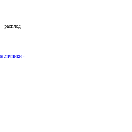
:
+расплод
е личинки ›