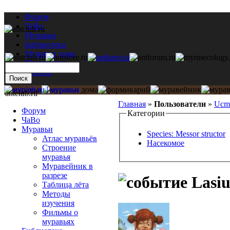
Форум
ЧаВо
Муравьи
Библиотека
Муравьи дома
Мастерская
Каталог
antclub.ru
Главная
»
Пользователи
»
Ucm
Форум
Категории
ЧаВо
Муравьи
Species: Messor structor
Атлас муравьёв
Насекомое
Строение
муравья
Муравейник в
разрезе
Lasiu
Таблица лёта
Методы
изучения
Фильмы о
муравьях