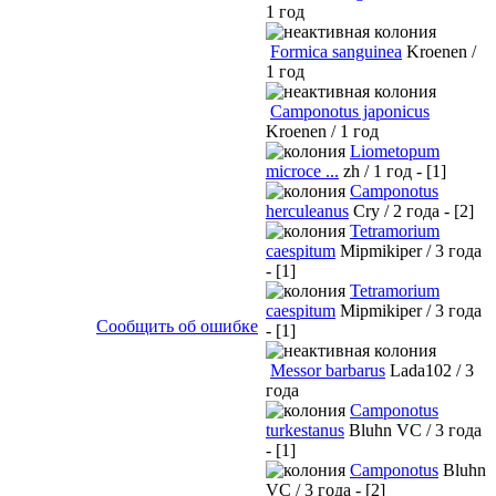
1 год
Formica sanguinea
Kroenen /
1 год
Camponotus japonicus
Kroenen / 1 год
Liometopum
microce ...
zh / 1 год - [1]
Camponotus
herculeanus
Cry / 2 года - [2]
Tetramorium
caespitum
Mipmikiper / 3 года
- [1]
Tetramorium
caespitum
Mipmikiper / 3 года
Сообщить об ошибке
- [1]
Messor barbarus
Lada102 / 3
года
Camponotus
turkestanus
Bluhn VC / 3 года
- [1]
Camponotus
Bluhn
VC / 3 года - [2]