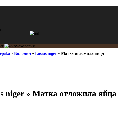
epuka
»
Колонии
»
Lasius niger
»
Матка отложила яйца
s niger » Матка отложила яйца