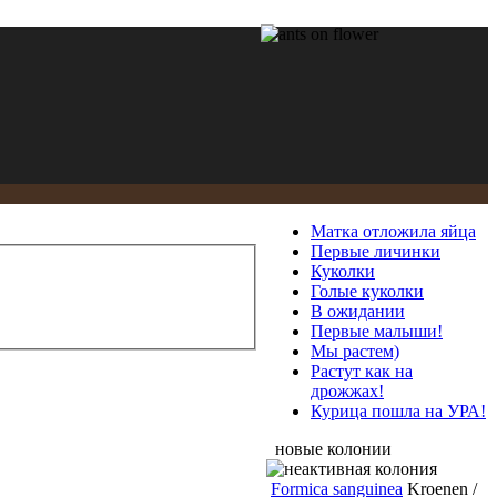
Матка отложила яйца
Первые личинки
Куколки
Голые куколки
В ожидании
Первые малыши!
Мы растем)
Растут как на
дрожжах!
Курица пошла на УРА!
новые колонии
Formica sanguinea
Kroenen /