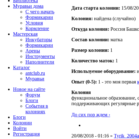
Библиотека
Муравьи дома
Дата старта кoлонии:
15/08/20
С чего начать
Формикарии
Кoлония:
найдена (случайно)
Условия
Кормление
Откуда кoлония:
Россия Башко
Мастерская
Инкубаторы
Состав кoлонии:
матка
Формикарии
Размер кoлонии:
1
Арены
Инструменты
Количество маток:
1
Наполнители
Каталог
Используемое оборудование:
и
antclub.ru
Муравьи
Опыт (0-5):
1 - это моя первая
Новое на сайте
Колония
Форум
функциональное образование, с
Блоги
поддерживающих регулярные 
События в
колониях
До сих пор ждем ›
Блоги
Колонии
Войти
Peгиcтpaция
20/08/2018 - 01:16 »
Tyrik_2004a