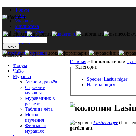
Форум
ЧаВо
Муравьи
Библиотека
Муравьи дома
Мастерская
Каталог
antclub.ru
Главная
»
Пользователи
»
Tyri
Форум
Категории
ЧаВо
Муравьи
Species: Lasius niger
Атлас муравьёв
Начинающим
Строение
муравья
Муравейник в
разрезе
Lasiu
Таблица лёта
Методы
изучения
Lasius niger
(Linnaeu
Фильмы о
garden ant
муравьях