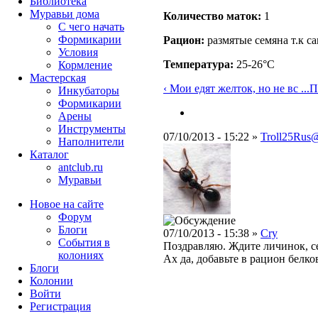
Библиотека
Муравьи дома
Количество маток:
1
С чего начать
Формикарии
Рацион:
размятые семяна т.к са
Условия
Температура:
25-26°C
Кормление
Мастерская
‹ Мои едят желток, но не вс ...
П
Инкубаторы
Формикарии
Арены
Инструменты
07/10/2013 - 15:22 »
Troll25Rus
Наполнители
Каталог
antclub.ru
Муравьи
Новое на сайте
Форум
Блоги
07/10/2013 - 15:38 »
Cry
События в
Поздравляю. Ждите личинок, се
колониях
Ах да, добавьте в рацион белко
Блоги
Колонии
Войти
Peгиcтpaция