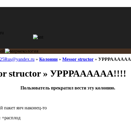
l25Rus@yandex.ru
»
Колонии
»
Messor structor
»
УРРРАААААА!
r structor » УРРРАААААА!!!!
Пользователь прекратил вести эту колонию.
 пакет яич наконец-то
:
+расплод