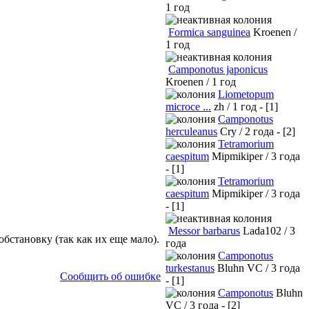
1 год
Formica sanguinea
Kroenen /
1 год
Camponotus japonicus
Kroenen / 1 год
Liometopum
microce ...
zh / 1 год - [1]
Camponotus
herculeanus
Cry / 2 года - [2]
Tetramorium
caespitum
Mipmikiper / 3 года
- [1]
Tetramorium
caespitum
Mipmikiper / 3 года
- [1]
Messor barbarus
Lada102 / 3
становку (так как их еще мало).
года
Camponotus
turkestanus
Bluhn VC / 3 года
Сообщить об ошибке
- [1]
Camponotus
Bluhn
VC / 3 года - [2]