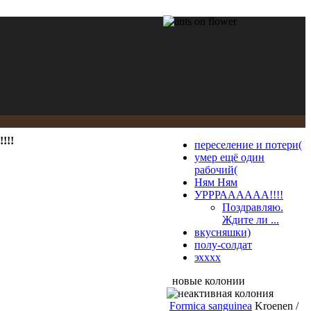
!!!
переселение и потери(
умер ещё один
рабочий(
Ням Ням
УРРРАААААА!!!!
Поздравляю.
Ждите ли ...
вкусняшки)
полу-солдат
эхххх
новые колонии
Formica sanguinea
Kroenen /