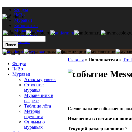
Форум
ЧаВо
Муравьи
Библиотека
Муравьи дома
Мастерская
Каталог
antclub.ru
Главная
»
Пользователи
»
Trol
Форум
ЧаВо
Messo
Муравьи
Атлас муравьёв
Строение
муравья
Муравейник в
разрезе
Таблица лёта
Самое важное событие:
первый
Методы
изучения
Изменения в составе кoлонии
Фильмы о
муравьях
Текущий размер кoлонии:
7