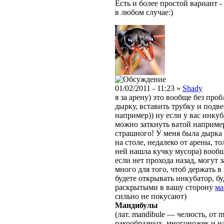
Есть и более простой вариант -
в любом случае:)
01/02/2011 - 11:23 »
Shady
я за арену) это вообще без про
дырку, вставить трубку и подв
например)) ну если у вас инкуб
можно заткнуть ватой например
страшного! У меня была дырка 
на столе, недалеко от арены, то
ней нашла кучку мусора) вообщ
если нет прохода назад, могут з
много для того, чтоб держать в
будете открывать инкубатор, б
раскрытыми в вашу сторону
ма
сильно не покусают)
Мандибулы
(лат. mandibule — челюсть, от 
ракообразных, многоножек и н