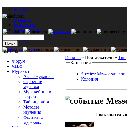
Форум
ЧаВо
Муравьи
Библиотека
Муравьи дома
Мастерская
Каталог
antclub.ru
Главная
»
Пользователи
»
Timi
Форум
Категории
ЧаВо
Муравьи
Species: Messor structor
Атлас муравьёв
Колония
Строение
муравья
Муравейник в
разрезе
Messo
Таблица лёта
Методы
изучения
Пользователь п
Фильмы о
муравьях