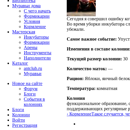
Библиотека
Муравьи дома
С чего начать
Формикарии
Сегодня я совершил ошибку кот
Условия
Во время уборки инкубатора с
Кормление
убежали.
Мастерская
Инкубаторы
Самое важное событие:
Упуст
Формикарии
Арены
Изменения в составе кoлонии
Инструменты
Наполнители
Текущий размер кoлонии:
30
Каталог
antclub.ru
Количество маток:
—
Муравьи
Рацион:
Яблоки, яичный белок,
Новое на сайте
Температура:
комнатная
Форум
Блоги
Колония
События в
функциональное образование, с
колониях
поддерживающих регулярные 
Блоги
‹ Кормление
Такое случается, чем
Колонии
Войти
Peгиcтpaция