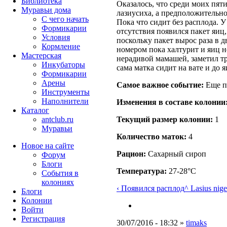
Библиотека
Оказалось, что среди моих пят
Муравьи дома
лазиусиха, а предположительно
С чего начать
Пока что сидит без расплода. У
Формикарии
отсутствия появился пакет яиц
Условия
поскольку пакет вырос раза в д
Кормление
номером пока халтурит и яиц н
Мастерская
нерадивой мамашей, заметил тр
Инкубаторы
сама матка сидит на вате и до я
Формикарии
Арены
Самое важное событие:
Еще п
Инструменты
Наполнители
Изменения в составе кoлонии
Каталог
Текущий размер кoлонии:
1
antclub.ru
Муравьи
Количество маток:
4
Новое на сайте
Рацион:
Сахарный сироп
Форум
Блоги
Температура:
27-28°C
События в
колониях
‹ Появился расплод
^ Lasius nige
Блоги
Колонии
Войти
Peгиcтpaция
30/07/2016 - 18:32 »
timaks