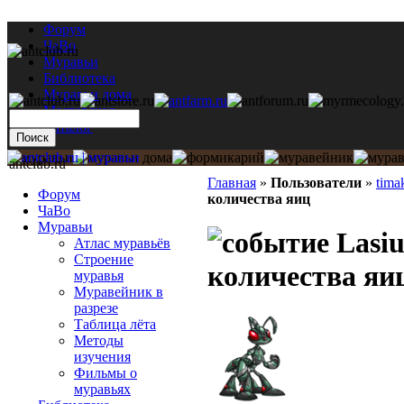
Форум
ЧаВо
Муравьи
Библиотека
Муравьи дома
Мастерская
Каталог
antclub.ru
Главная
»
Пользователи
»
tima
Форум
количества яиц
ЧаВо
Муравьи
Lasiu
Атлас муравьёв
Строение
количества яи
муравья
Муравейник в
разрезе
Таблица лёта
Методы
изучения
Фильмы о
муравьях