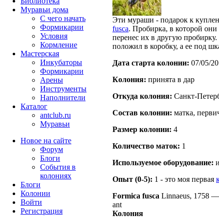
Библиотека
Муравьи дома
С чего начать
Эти мураши - подарок к купл
Формикарии
fusca
. Пробирка, в которой они
Условия
перенес их в другую пробирку.
Кормление
положил в коробку, а ее под шк
Мастерская
Инкубаторы
Дата старта кoлонии:
07/05/20
Формикарии
Кoлония:
принята в дар
Арены
Инструменты
Откуда кoлония:
Cанкт-Петер
Наполнители
Каталог
Состав кoлонии:
матка, перви
antclub.ru
Муравьи
Размер кoлонии:
4
Новое на сайте
Количество маток:
1
Форум
Блоги
Используемое оборудование:
и
События в
колониях
Опыт (0-5):
1 - это моя первая
Блоги
Колонии
Formica fusca
Linnaeus, 1758
Войти
ant
Peгиcтpaция
Колония