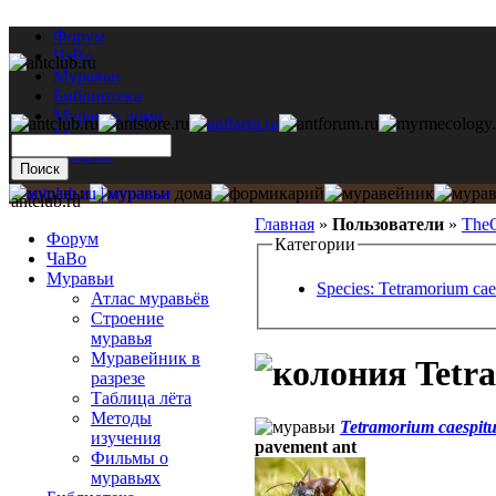
Форум
ЧаВо
Муравьи
Библиотека
Муравьи дома
Мастерская
Каталог
antclub.ru
Главная
»
Пользователи
»
The
Форум
Категории
ЧаВо
Муравьи
Species: Tetramorium ca
Атлас муравьёв
Строение
муравья
Муравейник в
Tetra
разрезе
Таблица лёта
Методы
Tetramorium caespit
изучения
pavement ant
Фильмы о
муравьях