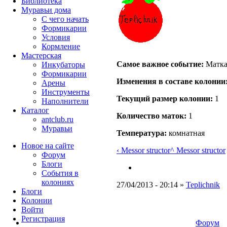
Библиотека
Муравьи дома
С чего начать
Формикарии
Условия
Кормление
Мастерская
Самое важное событие:
Матка 
Инкубаторы
Формикарии
Изменения в составе кoлонии
Арены
Инструменты
Текущий размер кoлонии:
1
Наполнители
Каталог
Количество маток:
1
antclub.ru
Муравьи
Температура:
комнатная
Новое на сайте
‹ Messor structor
^ Messor structor
Форум
Блоги
События в
колониях
27/04/2013 - 20:14 »
Teplichnik
Блоги
Колонии
Войти
Peгиcтpaция
Форум