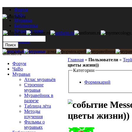
Форум
ЧаВо
Муравьи
Библиотека
Муравьи дома
Мастерская
Каталог
antclub.ru
Главная
»
Пользователи
»
Tepl
Форум
цветы жизни))
ЧаВо
Категории
Муравьи
Атлас муравьёв
Формикарий
Строение
муравья
Муравейник в
разрезе
Messo
Таблица лёта
Методы
цветы жизни))
изучения
Фильмы о
муравьях