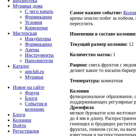
Библиотека
Муравьи дома
С чего начать
Самое важное событие:
Коло
Формикарии
арены опасно побег за побеом,
Условия
переселить
Кормление
Мастерская
Изменения в составе кoлонии
Инкубаторы
Текущий размер кoлонии:
12
Формикарии
Арены
Количество маток:
1
Инструменты
Наполнители
Рацион:
смесь фруктов с медом
Каталог
делают какие то насыпи-барье
antclub.ru
Муравьи
Температура:
комнатная
Новое на сайте
Колония
Форум
функциональное образование, с
Блоги
поддерживающих регулярные 
События в
Дрозофила
колониях
мелкое буроватое или желтовато
Блоги
до 4 мм в длину. Распростране
Колонии
гниющих и бродящих раститель
Войти
фруктах, пивном сусле, на выт
Peгиcтpaция
известным и распространенным