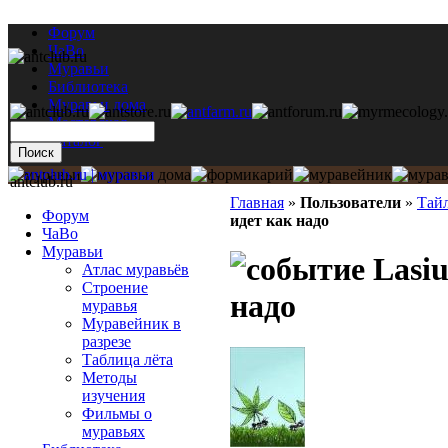
Форум
ЧаВо
Муравьи
Библиотека
Муравьи дома
Мастерская
Каталог
antclub.ru
Главная
»
Пользователи
»
Тай
Форум
идет как надо
ЧаВо
Муравьи
Lasiu
Атлас муравьёв
Строение
надо
муравья
Муравейник в
разрезе
Таблица лёта
Методы
изучения
Фильмы о
муравьях