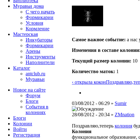
Библиотека
Муравьи дома
С чего начать
Формикарии
Условия
Кормление
Мастерская
Самое важное событие:
а нас 
Инкубаторы
Формикарии
Изменения в составе кoлонии
Арены
Инструменты
Текущий размер кoлонии:
10
Наполнители
Каталог
Количество маток:
1
antclub.ru
Муравьи
‹ открыла кокон
Поздравляю,тепе
Новое на сайте
Форум
Блоги
03/08/2012 - 06:29 »
Sumir
События в
колониях
28/08/2012 - 20:34 »
ZMnation
Блоги
Колонии
Поздравляю,теперь
колония
буд
Войти
Колония
Peгиcтpaция
функциональное образование, 