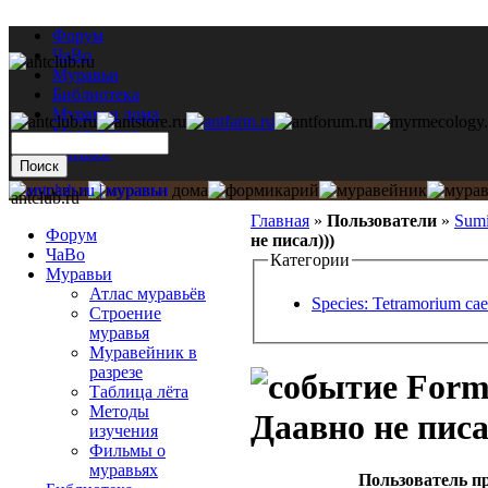
Форум
ЧаВо
Муравьи
Библиотека
Муравьи дома
Мастерская
Каталог
antclub.ru
Главная
»
Пользователи
»
Sumi
Форум
не писал)))
ЧаВо
Категории
Муравьи
Атлас муравьёв
Species: Tetramorium ca
Строение
муравья
Муравейник в
разрезе
Formi
Таблица лёта
Методы
Даавно не писа
изучения
Фильмы о
муравьях
Пользователь п