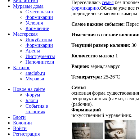
Библиотека
Переселилась
семья
без пробле
Муравьи дома
формикарию
.Обжила уже все 
С чего начать
,периодически меняют камеры 
Формикарии
Условия
Самое важное событие:
Перес
Кормление
Мастерская
Изменения в составе кoлонии
Инкубаторы
Текущий размер кoлонии:
30
Формикарии
Арены
Количество маток:
1
Инструменты
Наполнители
Рацион:
зёрна,гамарус
Каталог
antclub.ru
Температура:
25-26°C
Муравьи
Семья
Новое на сайте
основная форма существования
Форум
репродуктивных (самки, самцы
Блоги
(рабочие).
События в
Формикарий
колониях
искусственный муравейник.
Блоги
Колонии
Войти
Peгиcтpaция