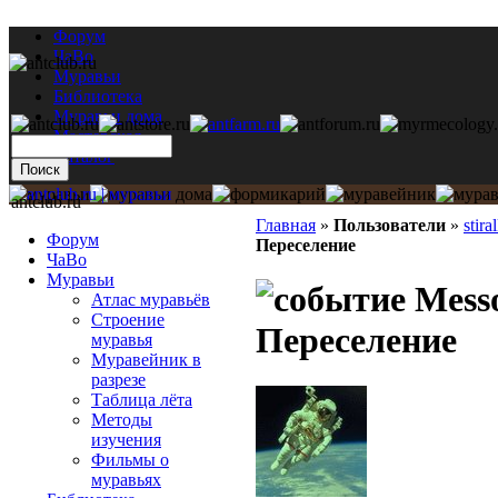
Форум
ЧаВо
Муравьи
Библиотека
Муравьи дома
Мастерская
Каталог
antclub.ru
Главная
»
Пользователи
»
stira
Форум
Переселение
ЧаВо
Муравьи
Messo
Атлас муравьёв
Строение
Переселение
муравья
Муравейник в
разрезе
Таблица лёта
Методы
изучения
Фильмы о
муравьях