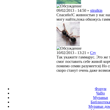
09/02/2013 - 14:50 »
stiralkin
Спасибо!С живностью у нас нап
могу найти,пока обхожусь гамм
10/02/2013 - 13:21 »
Cry
Так укажите гаммарус. Это же 
смог поставить себе живой ко
помимо семян разумеется) Но с
скоро станут очень даже возм
Форум
ЧаВо
Муравьи
Библиотек
Муравьи до