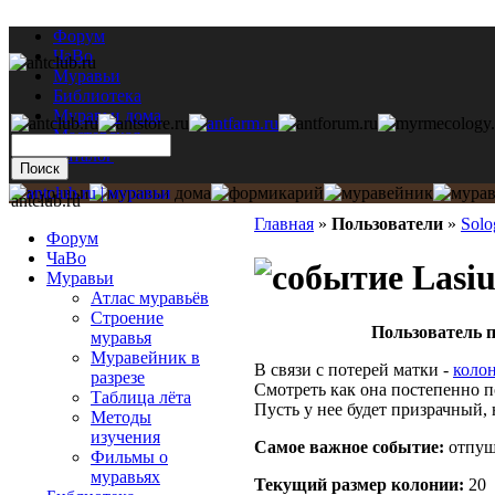
Форум
ЧаВо
Муравьи
Библиотека
Муравьи дома
Мастерская
Каталог
antclub.ru
Главная
»
Пользователи
»
Solo
Форум
ЧаВо
Lasiu
Муравьи
Атлас муравьёв
Строение
Пользователь п
муравья
Муравейник в
В связи с потерей матки -
коло
разрезе
Смотреть как она постепенно п
Таблица лёта
Пусть у нее будет призрачный,
Методы
изучения
Самое важное событие:
отпущ
Фильмы о
муравьях
Текущий размер кoлонии:
20