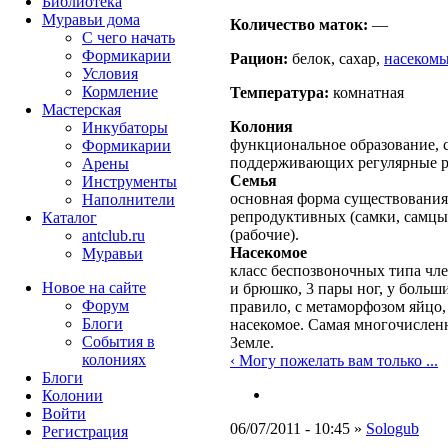
Библиотека
Муравьи дома
Количество маток:
—
С чего начать
Формикарии
Рацион:
белок, сахар,
насеком
Условия
Кормление
Температура:
комнатная
Мастерская
Колония
Инкубаторы
функциональное образование, с
Формикарии
поддерживающих регулярные 
Арены
Семья
Инструменты
основная форма существования
Наполнители
репродуктивных (самки, самцы
Каталог
(рабочие).
antclub.ru
Насекомое
Муравьи
класс беспозвоночных типа чле
Новое на сайте
и брюшко, 3 пары ног, у больш
Форум
правило, с метаморфозом яйцо,
Блоги
насекомое. Самая многочислен
События в
Земле.
колониях
‹ Могу пожелать вам только ...
Блоги
Колонии
Войти
06/07/2011 - 10:45 »
Sologub
Peгиcтpaция