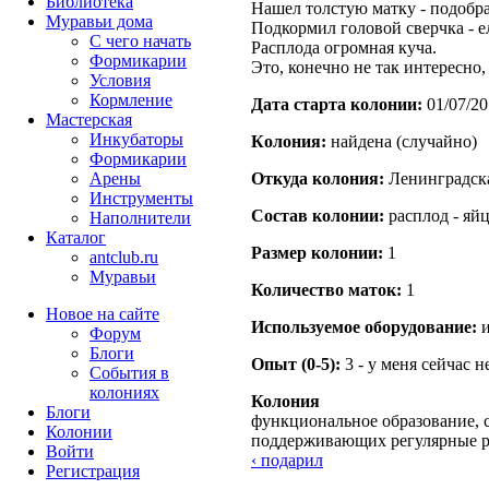
Библиотека
Нашел толстую матку - подобра
Муравьи дома
Подкормил головой сверчка - ел
С чего начать
Расплода огромная куча.
Формикарии
Это, конечно не так интересно,
Условия
Кормление
Дата старта кoлонии:
01/07/20
Мастерская
Инкубаторы
Кoлония:
найдена (случайно)
Формикарии
Арены
Откуда кoлония:
Ленинградска
Инструменты
Состав кoлонии:
расплод - яй
Наполнители
Каталог
Размер кoлонии:
1
antclub.ru
Муравьи
Количество маток:
1
Новое на сайте
Используемое оборудование:
и
Форум
Блоги
Опыт (0-5):
3 - у меня сейчас 
События в
колониях
Колония
Блоги
функциональное образование, с
Колонии
поддерживающих регулярные 
Войти
‹ подарил
Peгиcтpaция