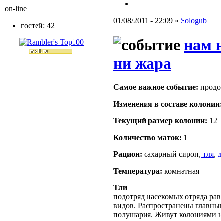
on-line
01/08/2011 - 22:09 »
Sologub
гостей: 42
нам 
ни жара
Самое важное событие:
продол
Изменения в составе кoлонии
Текущий размер кoлонии:
12
Количество маток:
1
Рацион:
сахарный сироп,
тля
,
Температура:
комнатная
Тли
подотряд насекомых отряда рав
видов. Распространены главны
полушария. Живут колониями н