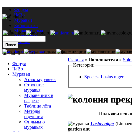
Форум
ЧаВо
Муравьи
Библиотека
Муравьи дома
Мастерская
Каталог
antclub.ru
Главная
»
Пользователи
»
Solo
Форум
Категории
ЧаВо
Муравьи
Species: Lasius niger
Атлас муравьёв
Строение
муравья
Муравейник в
разрезе
Таблица лёта
Методы
Пользователь п
изучения
Фильмы о
Lasius niger
(Linnaeu
муравьях
garden ant