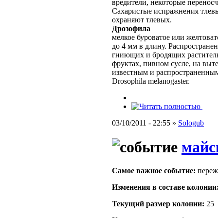
вредители, некоторые переносч
Сахаристые испражнения тлевы
охраняют тлевых.
Дрозофила
мелкое буроватое или желтовато
до 4 мм в длину. Распростране
гниющих и бродящих раститель
фруктах, пивном сусле, на выт
известным и распространенным
Drosophila melanogaster.
03/10/2011 - 22:55 »
Sologub
майс
Самое важное событие:
переж
Изменения в составе кoлонии
Текущий размер кoлонии:
25