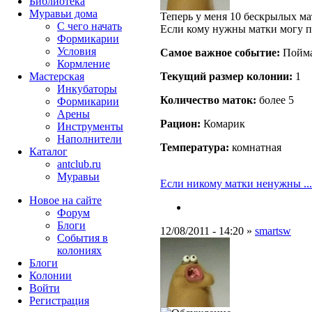
Библиотека
Муравьи дома
Теперь у меня 10 бескрылых мат
С чего начать
Если кому нужны матки могу пе
Формикарии
Условия
Самое важное событие:
Пойма
Кормление
Текущий размер кoлонии:
1
Мастерская
Инкубаторы
Количество маток:
более 5
Формикарии
Арены
Рацион:
Комарик
Инструменты
Наполнители
Температура:
комнатная
Каталог
antclub.ru
Муравьи
Если никому матки ненужны ...
Новое на сайте
Форум
Блоги
12/08/2011 - 14:20 »
smartsw
События в
колониях
Блоги
Колонии
Войти
Peгиcтpaция