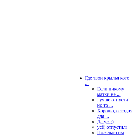
Где твои крылья кото
...
Если никому
матки не ...
лучше отпусти!
но то ...
Хорошо, сегодня
для ...
Да уж ;)
усё) отпустил)
Пожелаю им