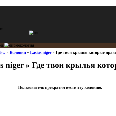
tsw
»
Колонии
»
Lasius niger
»
Где твои крылья которые нравил
s niger » Где твои крылья кот
Пользователь прекратил вести эту колонию.