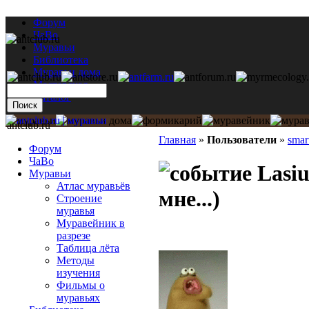
Форум
ЧаВо
Муравьи
Библиотека
Муравьи дома
Мастерская
Каталог
antclub.ru
Главная
»
Пользователи
»
smar
Форум
ЧаВо
Lasiu
Муравьи
Атлас муравьёв
мне...)
Строение
муравья
Муравейник в
разрезе
Таблица лёта
Методы
изучения
Фильмы о
муравьях