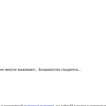
не многие выживают... Большинство съедаются...
г о конкретной
колонии
)
колонию
, на сайте?? я видел у некотор