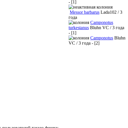
- [1]
Messor barbarus
Lada102 / 3
года
Camponotus
turkestanus
Bluhn VC / 3 года
- [1]
Camponotus
Bluhn
VC / 3 года - [2]
ых пользователей такую фишку.