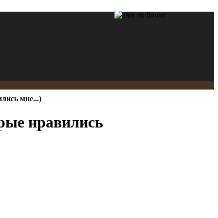
ись мне...)
орые нравились