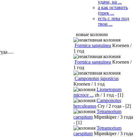
удачи, на ...
а как оставить
(прек ...
есть с лева под
твои ...
новые колонии
Formica sanguinea
Kroenen /
1 год
да.....
Formica sanguinea
Kroenen /
1 год
Camponotus japonicus
Kroenen / 1 год
Liometopum
microce ...
zh / 1 год - [1]
Camponotus
herculeanus
Cry / 2 года - [2]
Tetramorium
caespitum
Mipmikiper / 3 года
- [1]
Tetramorium
caespitum
Mipmikiper / 3 года