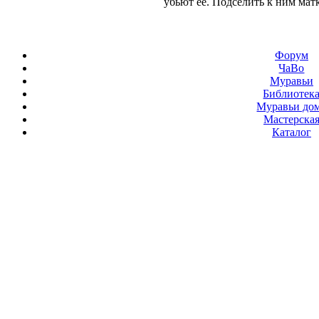
убьют ее. Подселить к ним мат
Форум
ЧаВо
Муравьи
Библиотек
Муравьи до
Мастерска
Каталог