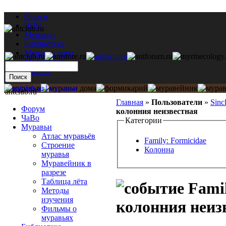
Форум
ЧаВо
Муравьи
Библиотека
Муравьи дома
Мастерская
Каталог
antclub.ru
Главная
»
Пользователи
»
Sincl
Форум
колонния неизвестная
ЧаВо
Категории
Муравьи
Атлас муравьёв
Family: Formicidae
Строение
Колонна
муравья
Муравейник в
разрезе
Таблица лёта
Famil
Методы
изучения
колонния неиз
Фильмы о
муравьях