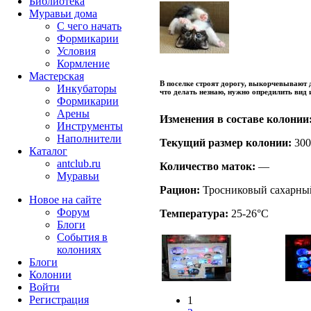
Библиотека
Муравьи дома
С чего начать
Формикарии
Условия
Кормление
Мастерская
В поселке строят дорогу, выкорчевывают д
Инкубаторы
что делать незнаю, нужно опредилить вид 
Формикарии
Арены
Изменения в составе кoлонии
Инструменты
Наполнители
Текущий размер кoлонии:
300
Каталог
antclub.ru
Количество маток:
—
Муравьи
Рацион:
Тросниковый сахарный
Новое на сайте
Форум
Температура:
25-26°C
Блоги
События в
колониях
Блоги
Колонии
Войти
Peгиcтpaция
1