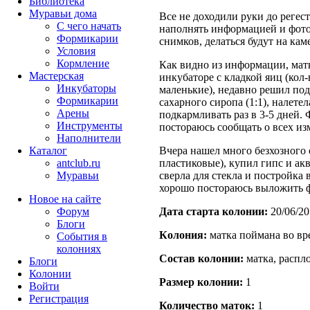
Библиотека
Муравьи дома
Все не доходили руки до регест
С чего начать
наполнять информацией и фотог
Формикарии
снимков, делаться будут на ка
Условия
Кормление
Как видно из информации, матк
Мастерская
инкубаторе с кладкой яиц (кол
Инкубаторы
маленькие), недавно решил под
Формикарии
сахарного сиропа (1:1), налет
Арены
подкармливать раз в 3-5 дней.
Инструменты
постораюсь сообщать о всех из
Наполнители
Каталог
Вчера нашел много безхозного 
antclub.ru
пластиковые), купил гипс и а
Муравьи
сверла для стекла и постройка
хорошо постораюсь выложить фо
Новое на сайте
Форум
Дата старта кoлонии:
20/06/20
Блоги
Кoлония:
матка поймана во вр
События в
колониях
Состав кoлонии:
матка, распл
Блоги
Колонии
Размер кoлонии:
1
Войти
Peгиcтpaция
Количество маток:
1