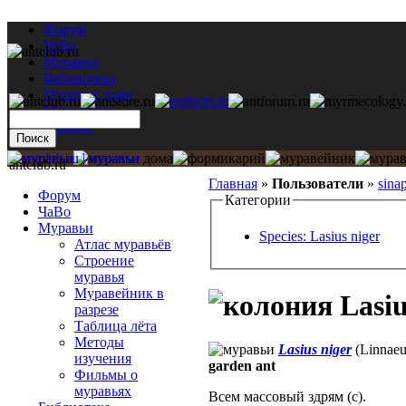
Форум
ЧаВо
Муравьи
Библиотека
Муравьи дома
Мастерская
Каталог
antclub.ru
Главная
»
Пользователи
»
sina
Форум
Категории
ЧаВо
Муравьи
Species: Lasius niger
Атлас муравьёв
Строение
муравья
Муравейник в
Lasiu
разрезе
Таблица лёта
Методы
Lasius niger
(Linnaeu
изучения
garden ant
Фильмы о
муравьях
Всем массовый здрям (с).