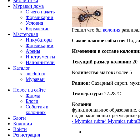
Библиотека
Муравьи дома
С чего начать
Формикарии
Условия
Кормление
Решил что бы
колония
развивал
Мастерская
Инкубаторы
Самое важное событие:
Подса
Формикарии
Арены
Изменения в составе кoлонии
Инструменты
Текущий размер кoлонии:
20
Наполнители
Каталог
Количество маток:
более 5
antclub.ru
Муравьи
Рацион:
Сахарный сироп, мух
Новое на сайте
Температура:
27-28°C
Форум
Блоги
Колония
События в
функциональное образование, с
колониях
поддерживающих регулярные 
Блоги
‹ Myrmica rubra
^ Myrmica rubra
В
Колонии
Войти
Peгиcтpaция