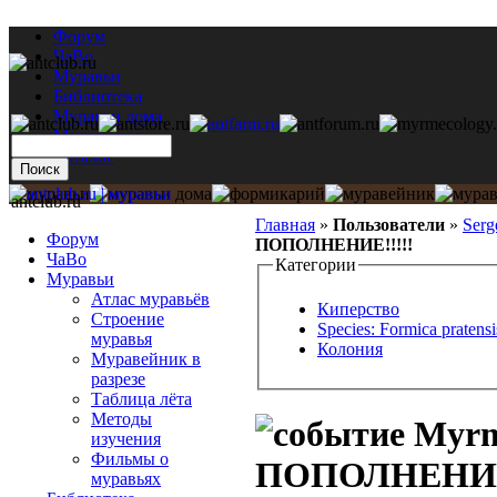
Форум
ЧаВо
Муравьи
Библиотека
Муравьи дома
Мастерская
Каталог
antclub.ru
Главная
»
Пользователи
»
Serg
Форум
ПОПОЛНЕНИЕ!!!!!
ЧаВо
Категории
Муравьи
Атлас муравьёв
Киперство
Строение
Species: Formica pratensi
муравья
Колония
Муравейник в
разрезе
Таблица лёта
Методы
Myrmi
изучения
Фильмы о
ПОПОЛНЕНИЕ!
муравьях