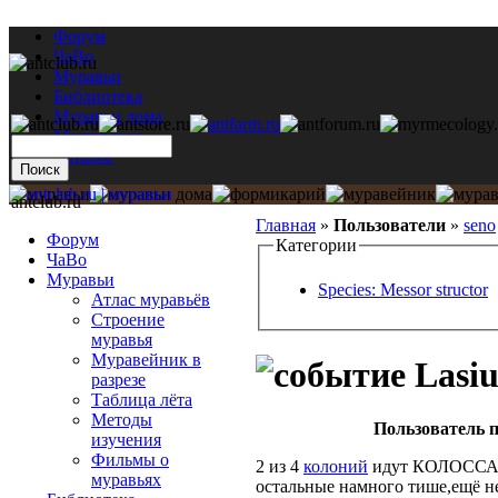
Форум
ЧаВо
Муравьи
Библиотека
Муравьи дома
Мастерская
Каталог
antclub.ru
Главная
»
Пользователи
»
seno
Форум
Категории
ЧаВо
Муравьи
Species: Messor structor
Атлас муравьёв
Строение
муравья
Муравейник в
Lasiu
разрезе
Таблица лёта
Методы
Пользователь п
изучения
Фильмы о
2 из 4
колоний
идут КОЛОССАЛЬ
муравьях
остальные намного тише,ещё н