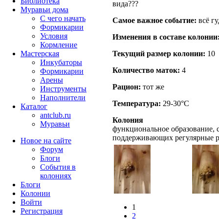
Библиотека
вида???
Муравьи дома
С чего начать
Самое важное событие:
всё гу
Формикарии
Условия
Изменения в составе кoлонии
Кормление
Мастерская
Текущий размер кoлонии:
10
Инкубаторы
Количество маток:
4
Формикарии
Арены
Рацион:
тот же
Инструменты
Наполнители
Температура:
29-30°C
Каталог
antclub.ru
Колония
Муравьи
функциональное образование, с
поддерживающих регулярные 
Новое на сайте
Форум
Блоги
События в
колониях
Блоги
Колонии
Войти
1
Peгиcтpaция
2