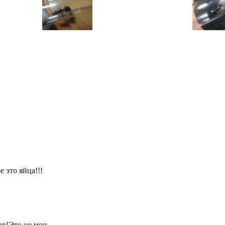
е это яйца!!!
в!Это не мои.