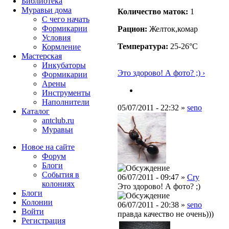
Библиотека
Муравьи дома
Количество маток:
1
С чего начать
Формикарии
Рацион:
Желток,комар
Условия
Температура:
25-26°C
Кормление
Мастерская
Инкубаторы
Это здорово! А фото? ;) ›
Формикарии
Арены
Инструменты
Наполнители
05/07/2011 - 22:32 »
seno
Каталог
antclub.ru
Муравьи
Новое на сайте
Форум
Блоги
События в
06/07/2011 - 09:47 »
Cry
колониях
Это здорово! А фото? ;)
Блоги
Колонии
06/07/2011 - 20:38 »
seno
Войти
правда качество не очень)))
Peгиcтpaция