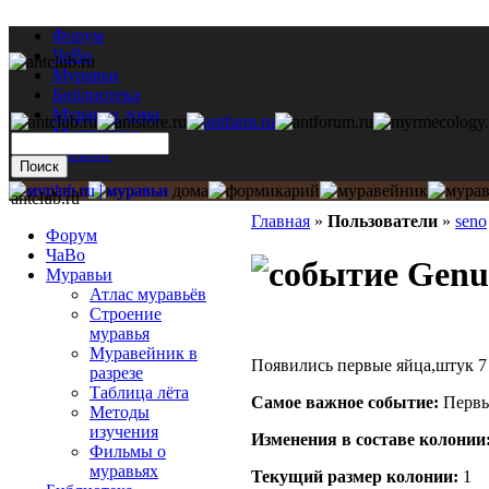
Форум
ЧаВо
Муравьи
Библиотека
Муравьи дома
Мастерская
Каталог
antclub.ru
Главная
»
Пользователи
»
seno
Форум
ЧаВо
Genus
Муравьи
Атлас муравьёв
Строение
муравья
Муравейник в
Появились первые яйца,штук 7
разрезе
Таблица лёта
Самое важное событие:
Первы
Методы
изучения
Изменения в составе кoлонии
Фильмы о
муравьях
Текущий размер кoлонии:
1