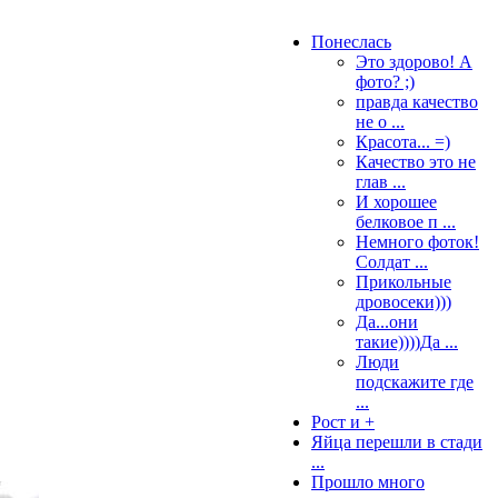
Понеслась
Это здорово! А
фото? ;)
правда качество
не о ...
Красота... =)
Качество это не
глав ...
И хорошее
белковое п ...
Немного фоток!
Солдат ...
Прикольные
дровосеки)))
Да...они
такие))))Да ...
Люди
подскажите где
...
Рост и +
Яйца перешли в стади
...
Прошло много