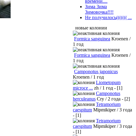
времени....
Зима Зима
Зимовочка!!!!
Не получилось((((((( ...
новые колонии
Formica sanguinea
Kroenen /
1 год
Formica sanguinea
Kroenen /
1 год
Camponotus japonicus
Kroenen / 1 год
Liometopum
microce ...
zh / 1 год - [1]
Camponotus
herculeanus
Cry / 2 года - [2]
Tetramorium
caespitum
Mipmikiper / 3 года
- [1]
Tetramorium
caespitum
Mipmikiper / 3 года
- [1]