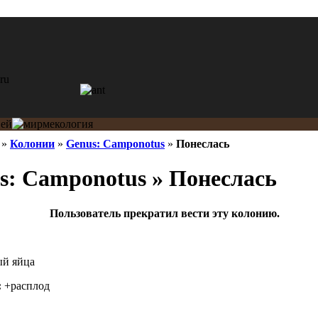
»
Колонии
»
Genus: Camponotus
»
Понеслась
: Camponotus » Понеслась
Пользователь прекратил вести эту колонию.
й яйца
:
+расплод