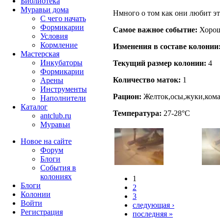
Библиотека
Муравьи дома
Нмного о том как они любит э
С чего начать
Формикарии
Самое важное событие:
Хорош
Условия
Кормление
Изменения в составе кoлонии
Мастерская
Инкубаторы
Текущий размер кoлонии:
4
Формикарии
Количество маток:
1
Арены
Инструменты
Рацион:
Желток,осы,жуки,ком
Наполнители
Каталог
Температура:
27-28°C
antclub.ru
Муравьи
Новое на сайте
Форум
Блоги
События в
колониях
1
Блоги
2
Колонии
3
Войти
следующая ›
Peгиcтpaция
последняя »