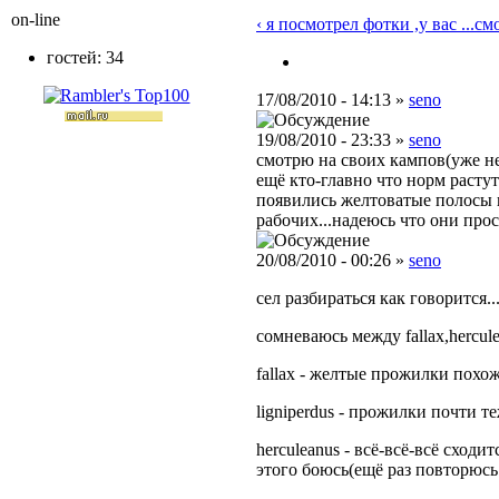
on-line
‹ я посмотрел фотки ,у вас ...
смо
гостей: 34
17/08/2010 - 14:13 »
seno
19/08/2010 - 23:33 »
seno
смотрю на своих кампов(уже не
ещё кто-главно что норм расту
появились желтоватые полосы н
рабочих...надеюсь что они прос
20/08/2010 - 00:26 »
seno
сел разбираться как говорится..
сомневаюсь между fallax,hercule
fallax - желтые прожилки похож
ligniperdus - прожилки почти т
herculeanus - всё-всё-всё схо
этого боюсь(ещё раз повторюсь