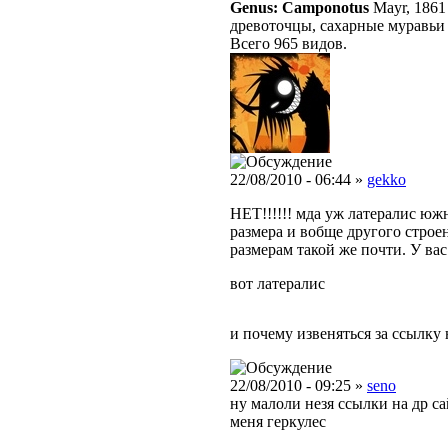
Genus: Camponotus
Mayr, 1861
древоточцы, сахарные муравьи
Всего 965 видов.
22/08/2010 - 06:44 »
gekko
НЕТ!!!!!! мда уж латералис юж
размера и вобще другого строе
размерам такой же почти. У ва
вот латералис
и почему извеняться за ссылку
22/08/2010 - 09:25 »
seno
ну малоли незя ссылки на др са
меня геркулес