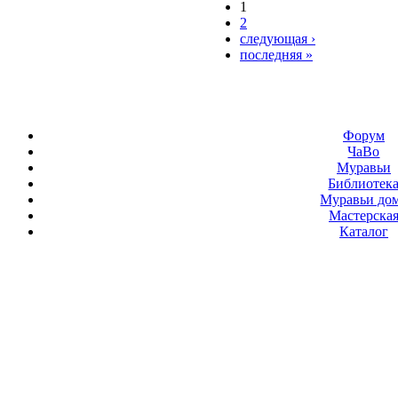
1
2
следующая ›
последняя »
Форум
ЧаВо
Муравьи
Библиотек
Муравьи до
Мастерска
Каталог