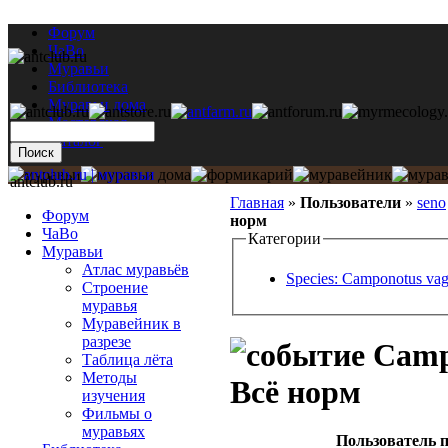
Форум
ЧаВо
Муравьи
Библиотека
Муравьи дома
Мастерская
Каталог
antclub.ru
Главная
»
Пользователи
»
seno
Форум
норм
ЧаВо
Категории
Муравьи
Атлас муравьёв
Species: Camponotus va
Строение
муравья
Муравейник в
разрезе
Campo
Таблица лёта
Методы
Всё норм
изучения
Фильмы о
муравьях
Пользователь п