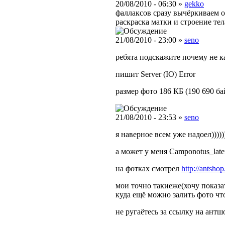
20/08/2010 - 06:30 »
gekko
фаллаксов сразу вычёркиваем о
раскраска матки и строение те
21/08/2010 - 23:00 »
seno
ребята подскажите почему не к
пишит Server (IO) Error
размер фото 186 КБ (190 690 ба
21/08/2010 - 23:53 »
seno
я наверное всем уже надоел))))))
а может у меня Camponotus_later
на фотках смотрел
http://antsho
мои точно такиеже(хочу показа
куда ещё можно залить фото чт
не ругаётесь за ссылку на антш