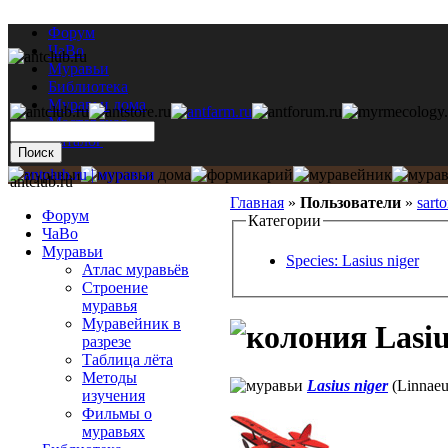
Форум
ЧаВо
Муравьи
Библиотека
Муравьи дома
Мастерская
Каталог
antclub.ru
Главная
»
Пользователи
»
sarto
Форум
Категории
ЧаВо
Муравьи
Species: Lasius niger
Атлас муравьёв
Строение
муравья
Муравейник в
Lasiu
разрезе
Таблица лёта
Методы
Lasius niger
(Linnaeu
изучения
Фильмы о
муравьях