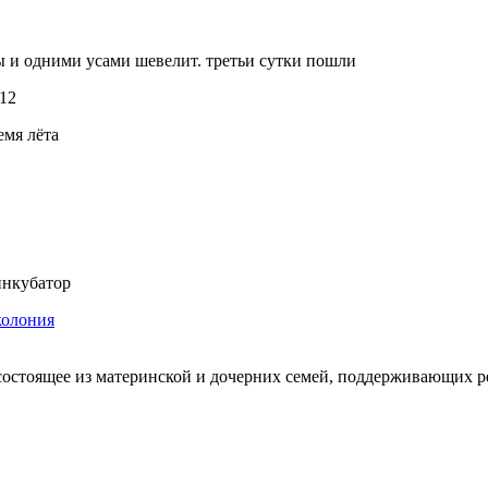
ы и одними усами шевелит. третьи сутки пошли
12
емя лёта
нкубатор
колония
состоящее из материнской и дочерних семей, поддерживающих 