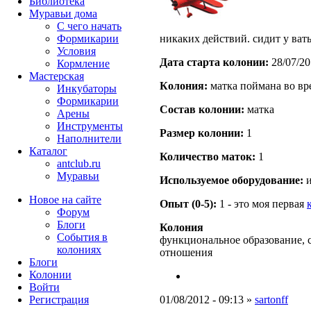
Библиотека
Муравьи дома
С чего начать
Формикарии
никаких действий. сидит у ват
Условия
Дата старта кoлонии:
28/07/20
Кормление
Мастерская
Кoлония:
матка поймана во вр
Инкубаторы
Формикарии
Состав кoлонии:
матка
Арены
Инструменты
Размер кoлонии:
1
Наполнители
Каталог
Количество маток:
1
antclub.ru
Муравьи
Используемое оборудование:
и
Новое на сайте
Опыт (0-5):
1 - это моя первая
Форум
Блоги
Колония
События в
функциональное образование, 
колониях
отношения
Блоги
Колонии
Войти
Peгиcтpaция
01/08/2012 - 09:13 »
sartonff