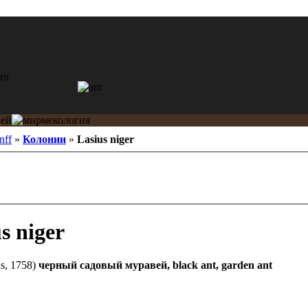
nff
»
Колонии
»
Lasius niger
s niger
s, 1758)
черный садовый муравей, black ant, garden ant