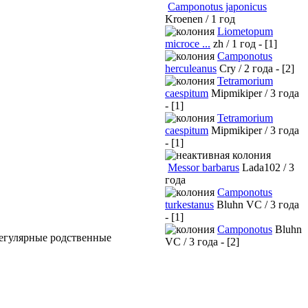
Camponotus japonicus
Kroenen / 1 год
Liometopum
microce ...
zh / 1 год - [1]
Camponotus
herculeanus
Cry / 2 года - [2]
Tetramorium
caespitum
Mipmikiper / 3 года
- [1]
Tetramorium
caespitum
Mipmikiper / 3 года
- [1]
Messor barbarus
Lada102 / 3
года
Camponotus
turkestanus
Bluhn VC / 3 года
- [1]
Camponotus
Bluhn
регулярные родственные
VC / 3 года - [2]