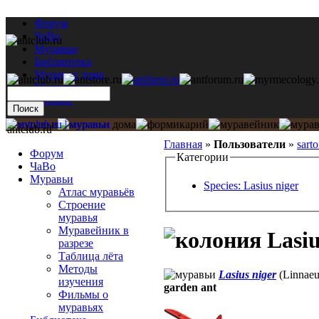
Форум
ЧаВо
Муравьи
Библиотека
Муравьи дома
Мастерская
Каталог
antclub.ru
Главная
»
Пользователи
»
sarto
Форум
Категории
ЧаВо
Муравьи
Species: Lasius niger
Атлас муравьёв
Строение
муравья
Муравейник в
Lasiu
разрезе
Таблица лёта
Методы
Lasius niger
(Linnaeu
изучения
garden ant
Фильмы о
муравьях