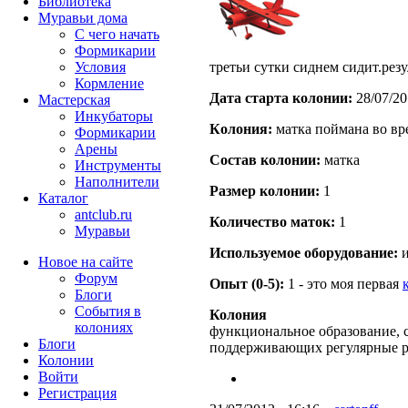
Библиотека
Муравьи дома
С чего начать
Формикарии
Условия
третьи сутки сиднем сидит.резу
Кормление
Дата старта кoлонии:
28/07/20
Мастерская
Инкубаторы
Кoлония:
матка поймана во вр
Формикарии
Арены
Состав кoлонии:
матка
Инструменты
Наполнители
Размер кoлонии:
1
Каталог
antclub.ru
Количество маток:
1
Муравьи
Используемое оборудование:
и
Новое на сайте
Форум
Опыт (0-5):
1 - это моя первая
Блоги
События в
Колония
колониях
функциональное образование, с
Блоги
поддерживающих регулярные 
Колонии
Войти
Peгиcтpaция