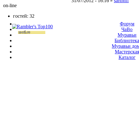
31/07/2012 - 16:16 »
sartonff
on-line
гостей: 32
Форум
ЧаВо
Муравьи
Библиотек
Муравьи до
Мастерска
Каталог