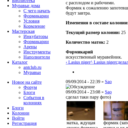
Библиотека
с расплодом и рабочими.
Муравьи дома
Формик к сожалению запотевши
С чего начать
будут завтра.
Формикарии
Условия
Изменения в составе кoлонии
Кормление
Мастерская
Текущий размер кoлонии:
25
Инкубаторы
Формикарии
Количество маток:
2
Арены
Инструменты
Формикарий
Наполнители
искусственный муравейник.
Каталог
‹ Lasius niger
^ Lasius niger
сделал
antclub.ru
Муравьи
09/09/2014 - 22:39 »
Sao
Новое на сайте
Форум
09/09/2014 - 23:08 »
Sao
Блоги
сделал таки пару фото)
События в
колониях
Блоги
Колонии
Войти
матка, ждущая
формик (зап
Peгиcтpaция
своего формика
матки и их 