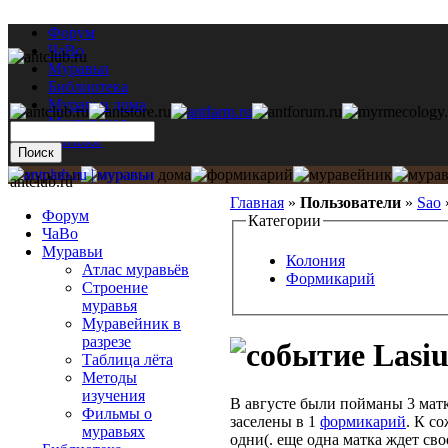
Форум
ЧаВо
Муравьи
Библиотека
Муравьи дома
Мастерская
Каталог
antclub.ru
Главная
»
Пользователи
»
Sao
Форум
Категории
ЧаВо
Муравьи
Колония
Атлас муравьёв
Формикарий
Строение
муравья
Муравейник в
разрезе
Lasiu
Таблица лёта
Методы
изучения
В августе были пойманы 3 матк
Фильмы о
заселены в 1
формикарий
. К с
муравьях
одни(. еще одна матка ждет св