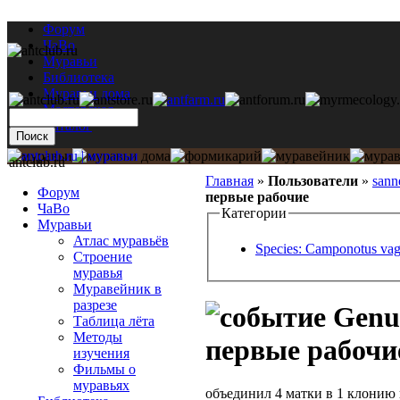
Форум
ЧаВо
Муравьи
Библиотека
Муравьи дома
Мастерская
Каталог
antclub.ru
Главная
»
Пользователи
»
sann
Форум
первые рабочие
ЧаВо
Категории
Муравьи
Атлас муравьёв
Species: Camponotus va
Строение
муравья
Муравейник в
разрезе
Genus
Таблица лёта
Методы
первые рабочи
изучения
Фильмы о
муравьях
объединил 4 матки в 1 клонию 