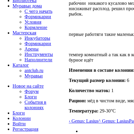
Библиотека
рабочии никакого кусалово ме
Муравьи дома
нисиживат расплод. решил про
С чего начать
рыбок.
Формикарии
Условия
Кормление
Мастерская
первые работяги такие маленьки
Инкубаторы
Формикарии
Арены
Инструменты
темпер комнатный а так как в к
Наполнители
бурное идёт
Каталог
Изменения в составе кoлонии
antclub.ru
Муравьи
Текущий размер кoлонии:
6
Новое на сайте
Количество маток:
1
Форум
Блоги
Рацион:
мёд в чистом виде, мяс
События в
колониях
Температура:
29-30°C
Блоги
Колонии
‹ Genus: Lasius
^ Genus: Lasius
Ра
Войти
Peгиcтpaция