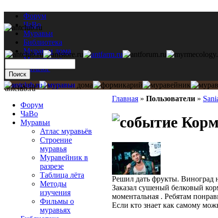
Форум
ЧаВо
Муравьи
Библиотека
Муравьи дома
Мастерская
Каталог
antclub.ru
Главная
»
Пользователи
»
Sani
Форум
ЧаВо
Корм
Муравьи
Атлас муравьёв
Строение
муравья
Муравейник в
разрезе
Таблица лёта
Решил дать фрукты. Виноград н
Методы
Заказал сушеный белковый кор
изучения
моментальная . Ребятам понрав
Фильмы о
Если кто знает как самому мож
муравьях