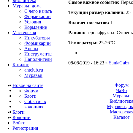
Библиотека
Самое важное событие:
Перво
Муравьи дома
С чего начать
Текущий размер кoлонии:
25
Формикарии
Условия
Количество маток:
1
Кормление
Рацион:
зерна.фрукты. Сушены
Мастерская
Инкубаторы
Температура:
25-26°C
Формикарии
Арены
Инструменты
Наполнители
08/08/2019 - 16:23 »
SaniaGabz
Каталог
antclub.ru
Муравьи
Форум
Новое на сайте
ЧаВо
Форум
Муравьи
Блоги
Библиотек
События в
Муравьи до
колониях
Мастерска
Блоги
Каталог
Колонии
Войти
Peгиcтpaция