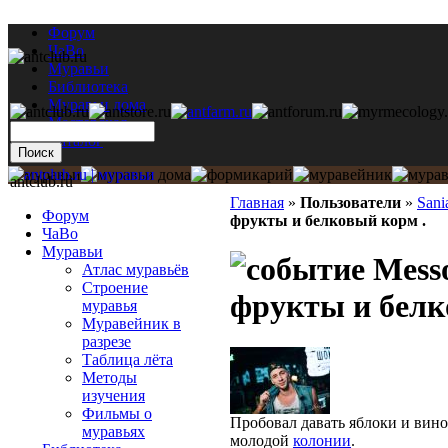
Форум
ЧаВо
Муравьи
Библиотека
Муравьи дома
Мастерская
Каталог
antclub.ru
Главная
»
Пользователи
»
Sani
Форум
фрукты и белковый корм .
ЧаВо
Муравьи
Messo
Атлас муравьёв
Строение
фрукты и белк
муравья
Муравейник в
разрезе
Таблица лёта
Методы
изучения
Фильмы о
Пробовал давать яблоки и вино
муравьях
молодой
колонии
.