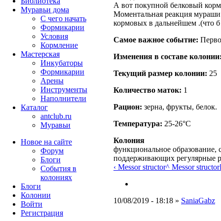
Библиотека
А вот покупной белковый корм 
Муравьи дома
Моментальная реакция мураши
С чего начать
кормовых в дальнейшем .(что б 
Формикарии
Условия
Самое важное событие:
Перво
Кормление
Мастерская
Изменения в составе кoлонии
Инкубаторы
Формикарии
Текущий размер кoлонии:
25
Арены
Инструменты
Количество маток:
1
Наполнители
Рацион:
зерна, фрукты, белок.
Каталог
antclub.ru
Температура:
25-26°C
Муравьи
Колония
Новое на сайте
функциональное образование, с
Форум
поддерживающих регулярные 
Блоги
‹ Messor structor
^ Messor structor
События в
колониях
Блоги
Колонии
10/08/2019 - 18:18 »
SaniaGabz
Войти
Peгиcтpaция