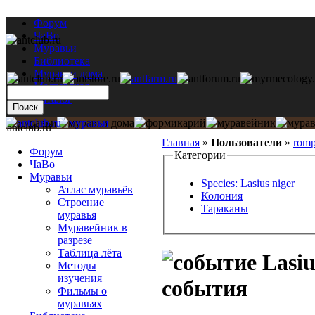
Форум
ЧаВо
Муравьи
Библиотека
Муравьи дома
Мастерская
Каталог
antclub.ru
Главная
»
Пользователи
»
rom
Форум
Категории
ЧаВо
Муравьи
Species: Lasius niger
Атлас муравьёв
Колония
Строение
Тараканы
муравья
Муравейник в
разрезе
Таблица лёта
Lasiu
Методы
изучения
события
Фильмы о
муравьях