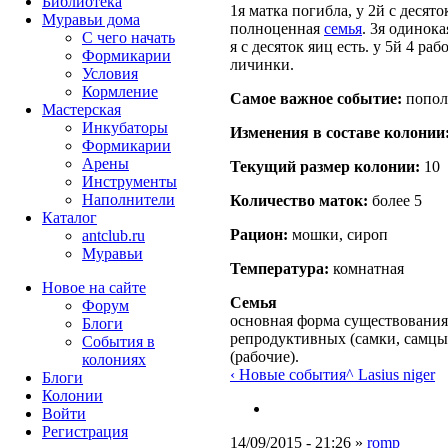
Библиотека
1я матка погибла, у 2й с десято
Муравьи дома
полноценная
семья
. 3я одинока
С чего начать
я с десяток яиц есть. у 5й 4 ра
Формикарии
личинки.
Условия
Кормление
Самое важное событие:
попол
Мастерская
Инкубаторы
Изменения в составе кoлонии
Формикарии
Арены
Текущий размер кoлонии:
10
Инструменты
Наполнители
Количество маток:
более 5
Каталог
Рацион:
мошки, сироп
antclub.ru
Муравьи
Температура:
комнатная
Новое на сайте
Семья
Форум
основная форма существования
Блоги
репродуктивных (самки, самцы
События в
(рабочие).
колониях
‹ Новые события
^ Lasius niger
Блоги
Колонии
Войти
Peгиcтpaция
14/09/2015 - 21:26 »
romp