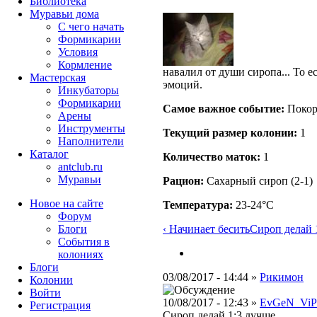
Библиотека
Муравьи дома
С чего начать
Формикарии
Условия
Кормление
навалил от души сиропа... То е
Мастерская
эмоций.
Инкубаторы
Формикарии
Самое важное событие:
Покор
Арены
Инструменты
Текущий размер кoлонии:
1
Наполнители
Каталог
Количество маток:
1
antclub.ru
Муравьи
Рацион:
Сахарный сироп (2-1)
Новое на сайте
Температура:
23-24°C
Форум
Блоги
‹ Начинает бесить
Сироп делай 1:
События в
колониях
Блоги
03/08/2017 - 14:44 »
Рикимон
Колонии
Войти
10/08/2017 - 12:43 »
EvGeN_ViP
Peгиcтpaция
Сироп делай 1:3 лучше.