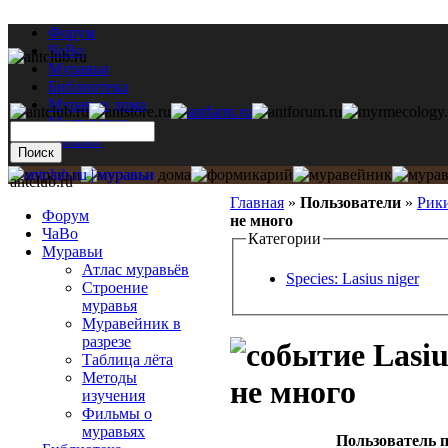
Форум
ЧаВо
Муравьи
Библиотека
Муравьи дома
Мастерская
Каталог
antclub.ru
Главная
»
Пользователи
»
Рик
Форум
не много
ЧаВо
Категории
Муравьи
Атлас муравьёв
Species: Lasius niger
Строение
муравья
Муравейник в
разрезе
Lasiu
Таблица лёта
Методы
не много
изучения
Фильмы о
муравьях
Пользователь п