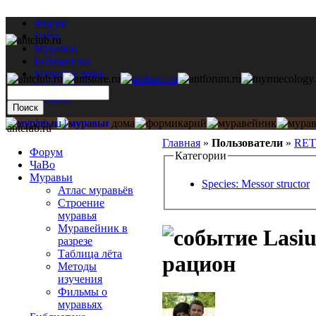
Форум
ЧаВо
Муравьи
Библиотека
Муравьи дома
Мастерская
Каталог
antclub.ru
Главная
»
Пользователи
»
RET
Форум
Категории
ЧаВо
Муравьи
Species: Messor structor
Атлас муравьёв
Строение
муравья
Муравейник в
Lasiu
разрезе
Таблица лёта
рацион
Методы
изучения
Фильмы о
муравьях