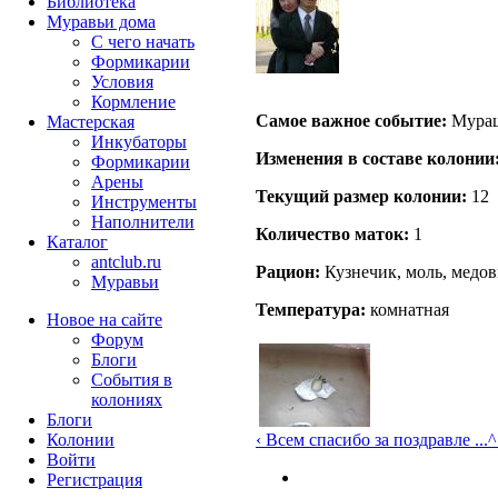
Библиотека
Муравьи дома
С чего начать
Формикарии
Условия
Кормление
Самое важное событие:
Мураш
Мастерская
Инкубаторы
Изменения в составе кoлонии
Формикарии
Арены
Текущий размер кoлонии:
12
Инструменты
Наполнители
Количество маток:
1
Каталог
antclub.ru
Рацион:
Кузнечик, моль, медов
Муравьи
Температура:
комнатная
Новое на сайте
Форум
Блоги
События в
колониях
Блоги
Колонии
‹ Всем спасибо за поздравле ...
^
Войти
Peгиcтpaция