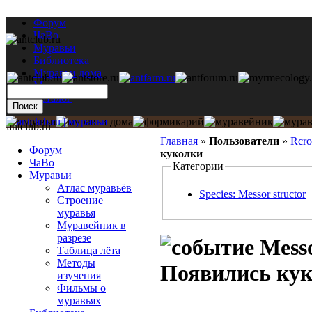
Форум
ЧаВо
Муравьи
Библиотека
Муравьи дома
Мастерская
Каталог
antclub.ru
Главная
»
Пользователи
»
Rcr
Форум
куколки
ЧаВо
Категории
Муравьи
Атлас муравьёв
Species: Messor structor
Строение
муравья
Муравейник в
разрезе
Messo
Таблица лёта
Методы
Появились ку
изучения
Фильмы о
муравьях