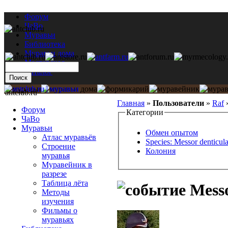
Форум
ЧаВо
Муравьи
Библиотека
Муравьи дома
Мастерская
Каталог
antclub.ru
Главная
»
Пользователи
»
Raf
Форум
Категории
ЧаВо
Муравьи
Обмен опытом
Атлас муравьёв
Species: Messor denticula
Строение
Колония
муравья
Муравейник в
разрезе
Таблица лёта
Messo
Методы
изучения
Фильмы о
муравьях