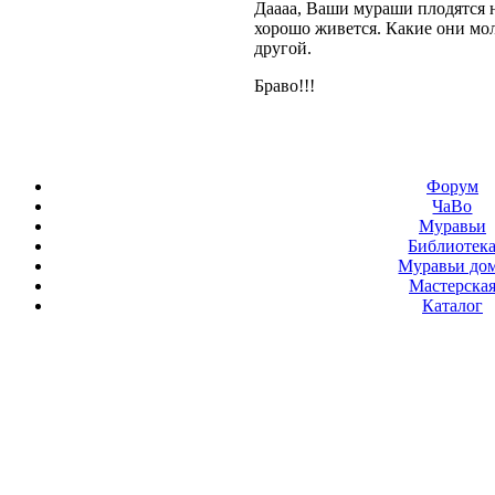
Даааа, Ваши мураши плодятся не
хорошо живется. Какие они мол
другой.
Браво!!!
Форум
ЧаВо
Муравьи
Библиотек
Муравьи до
Мастерска
Каталог