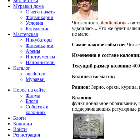
Библиотека
Муравьи дома
С чего начать
Формикарии
Численность
denticulatus
- ов т
Условия
удвоилась... Что же будет дальш
Кормление
не мало.
Мастерская
Инкубаторы
Самое важное событие:
Числе
Формикарии
Арены
Изменения в составе кoлонии
Инструменты
Наполнители
Текущий размер кoлонии:
400
Каталог
antclub.ru
Количество маток:
—
Муравьи
Рацион:
Зерно, орехи, курица, 
Новое на сайте
Форум
Колония
Блоги
функциональное образование, с
События в
поддерживающих регулярные 
колониях
Блоги
Колонии
Войти
Peгиcтpaция