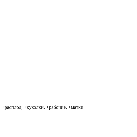
:
+расплод, +куколки, +рабочие, +матки