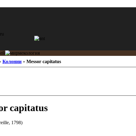
»
Колонии
»
Messor capitatus
r capitatus
eille, 1798)