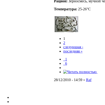
Рацион:
Зерносмесь, мучной ч
Температура:
25-26°C
1
2
следующая ›
последняя »
_1
_6
28/12/2010 - 14:59 »
Raf