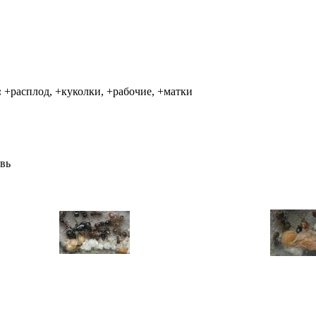
:
+расплод, +куколки, +рабочие, +матки
вь