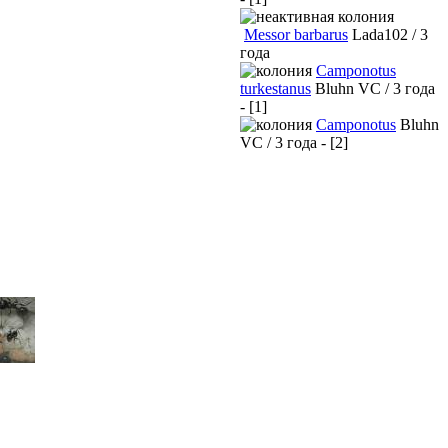
Messor barbarus
Lada102 / 3
года
Camponotus
turkestanus
Bluhn VC / 3 года
- [1]
Camponotus
Bluhn
VC / 3 года - [2]