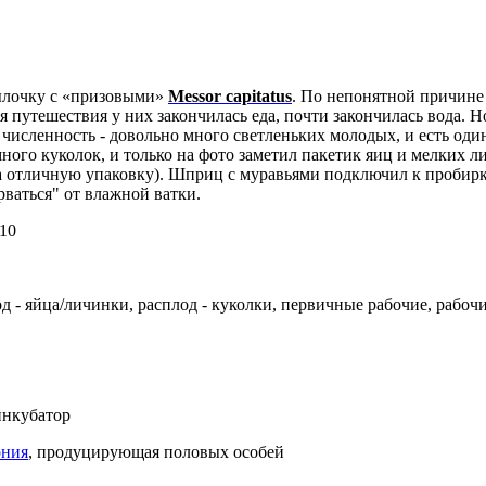
ылочку с «призовыми»
Messor capitatus
. По непонятной причине 
емя путешествия у них закончилась еда, почти закончилась вода. Н
 численность - довольно много светленьких молодых, и есть од
ного куколок, и только на фото заметил пакетик яиц и мелких ли
за отличную упаковку). Шприц с муравьями подключил к пробирк
рваться" от влажной ватки.
10
д - яйца/личинки, расплод - куколки, первичные рабочие, рабоч
нкубатор
ония
, продуцирующая половых особей