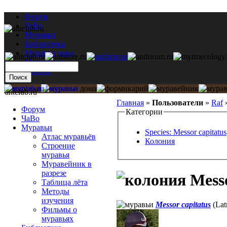
Форум
ЧаВо
Муравьи
Библиотека
Муравьи дома
Мастерская
Каталог
antclub.ru
Главная
»
Пользователи
»
Raf
Форум
Категории
ЧаВо
Муравьи
Species: Messor capitatus
Атлас муравьёв
Колония
Строение
муравья
Муравейник в
разрезе
Messo
Таблица лёта
Методы
изучения
Messor capitatus
(Latr
Фильмы о
муравьях