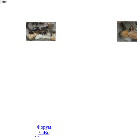
ервь
Форум
ЧаВо