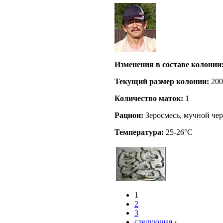
Изменения в составе кoлонии
Текущий размер кoлонии:
200
Количество маток:
1
Рацион:
Зеросмесь, мучной чер
Температура:
25-26°C
1
2
3
следующая ›