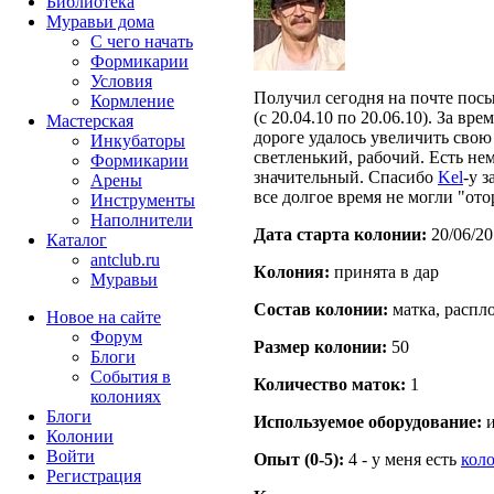
Библиотека
Муравьи дома
С чего начать
Формикарии
Условия
Получил сегодня на почте пос
Кормление
(с 20.04.10 по 20.06.10). За вр
Мастерская
дороге удалось увеличить свою
Инкубаторы
светленький, рабочий. Есть нем
Формикарии
значительный. Спасибо
Kel
-у 
Арены
все долгое время не могли "ото
Инструменты
Наполнители
Дата старта кoлонии:
20/06/20
Каталог
antclub.ru
Кoлония:
принята в дар
Муравьи
Состав кoлонии:
матка, распло
Новое на сайте
Форум
Размер кoлонии:
50
Блоги
События в
Количество маток:
1
колониях
Блоги
Используемое оборудование:
и
Колонии
Войти
Опыт (0-5):
4 - у меня есть
кол
Peгиcтpaция