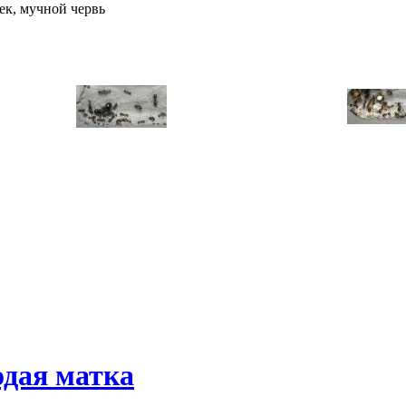
ек, мучной червь
дая матка