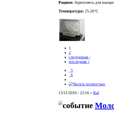
Рацион:
Зерносмесь для канаре
Температура:
25-26°C
1
2
следующая ›
последняя »
_5
_6
13/11/2010 - 23:16 »
Raf
Моло