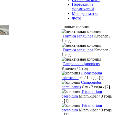
Переселил в
формикарий
Молодая матка
Фото
новые колонии
Formica sanguinea
Kroenen /
1 год
Formica sanguinea
Kroenen /
1 год
Camponotus japonicus
Kroenen / 1 год
Liometopum
microce ...
zh / 1 год - [1]
Camponotus
herculeanus
Cry / 2 года - [2]
Tetramorium
caespitum
Mipmikiper / 3 года
- [1]
Tetramorium
caespitum
Mipmikiper / 3 года
- [1]