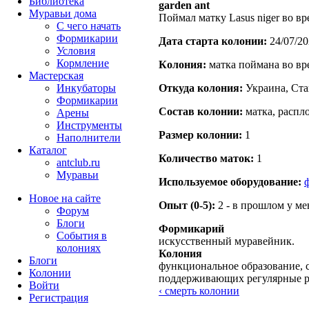
Библиотека
garden ant
Муравьи дома
Поймал матку Lasus niger во вр
С чего начать
Формикарии
Дата старта кoлонии:
24/07/20
Условия
Кормление
Кoлония:
матка поймана во вр
Мастерская
Инкубаторы
Откуда кoлония:
Украина, Ст
Формикарии
Состав кoлонии:
матка, распл
Арены
Инструменты
Размер кoлонии:
1
Наполнители
Каталог
Количество маток:
1
antclub.ru
Муравьи
Используемое оборудование:
Новое на сайте
Опыт (0-5):
2 - в прошлом у м
Форум
Блоги
Формикарий
События в
искусственный муравейник.
колониях
Колония
Блоги
функциональное образование, с
Колонии
поддерживающих регулярные 
Войти
‹ смерть колонии
Peгиcтpaция