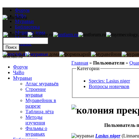
Форум
ЧаВо
Муравьи
Библиотека
Муравьи дома
Мастерская
Каталог
antclub.ru
Главная
»
Пользователи
»
Qua
Форум
Категории
ЧаВо
Муравьи
Species: Lasius niger
Атлас муравьёв
Вопросы новичков
Строение
муравья
Муравейник в
разрезе
Таблица лёта
Методы
изучения
Пользователь п
Фильмы о
муравьях
Lasius niger
(Linnaeu