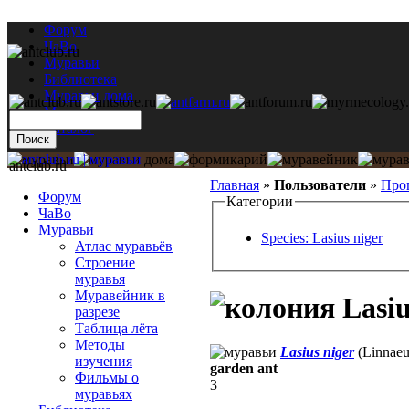
Форум
ЧаВо
Муравьи
Библиотека
Муравьи дома
Мастерская
Каталог
antclub.ru
Главная
»
Пользователи
»
Про
Форум
Категории
ЧаВо
Муравьи
Species: Lasius niger
Атлас муравьёв
Строение
муравья
Муравейник в
Lasiu
разрезе
Таблица лёта
Методы
Lasius niger
(Linnaeu
изучения
garden ant
Фильмы о
3
муравьях