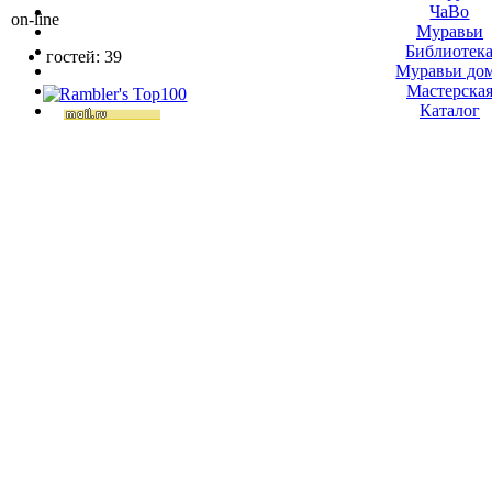
ЧаВо
on-line
Муравьи
Библиотек
гостей: 39
Муравьи до
Мастерска
Каталог