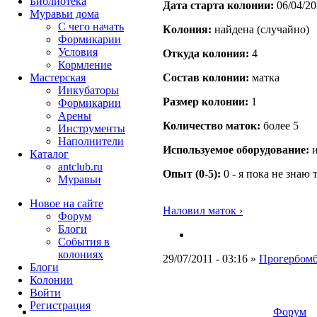
Библиотека
Дата старта кoлонии:
06/04/20
Муравьи дома
С чего начать
Кoлония:
найдена (случайно)
Формикарии
Условия
Откуда кoлония:
4
Кормление
Мастерская
Состав кoлонии:
матка
Инкубаторы
Размер кoлонии:
1
Формикарии
Арены
Количество маток:
более 5
Инструменты
Наполнители
Используемое оборудование:
и
Каталог
antclub.ru
Опыт (0-5):
0 - я пока не знаю 
Муравьи
Новое на сайте
Наловил маток ›
Форум
Блоги
События в
колониях
29/07/2011 - 03:16 »
Прогербомб
Блоги
Колонии
Войти
Peгиcтpaция
Форум