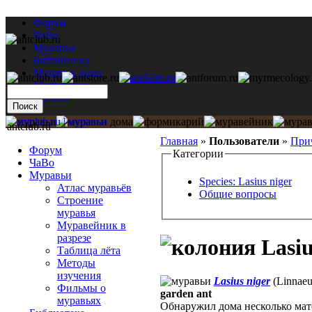
Форум
ЧаВо
Муравьи
Библиотека
Муравьи дома
Мастерская
Каталог
antclub.ru
Главная
»
Пользователи
»
При
Форум
Категории
ЧаВо
Муравьи
Species: Lasius niger
Атлас муравьёв
Общие вопросы
Строение
муравья
Муравейник в
разрезе
Lasiu
Таблица лёта
Методы
изучения
Lasius niger
(Linnaeu
Фильмы о
garden ant
муравьях
Обнаружил дома несколько мато