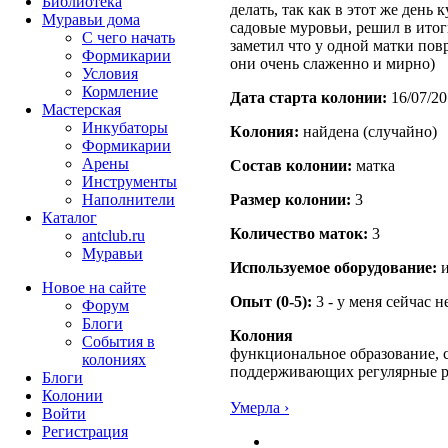
Библиотека
делать, так как в этот же день
Муравьи дома
садовые муровьи, решил в ито
С чего начать
заметил что у одной матки пов
Формикарии
они очень слаженно и мирно)
Условия
Кормление
Дата старта кoлонии:
16/07/20
Мастерская
Инкубаторы
Кoлония:
найдена (случайно)
Формикарии
Арены
Состав кoлонии:
матка
Инструменты
Наполнители
Размер кoлонии:
3
Каталог
Количество маток:
3
antclub.ru
Муравьи
Используемое оборудование:
и
Новое на сайте
Опыт (0-5):
3 - у меня сейчас 
Форум
Блоги
Колония
События в
функциональное образование, с
колониях
поддерживающих регулярные 
Блоги
Колонии
Умерла ›
Войти
Peгиcтpaция