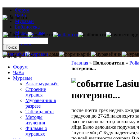
Форум
ЧаВо
Муравьи
Библиотека
Муравьи дома
Мастерская
Каталог
antclub.ru
Главная
»
Пользователи
»
Poli
Форум
потеряно...
ЧаВо
Муравьи
Lasiu
Атлас муравьёв
Строение
потеряно...
муравья
Муравейник в
разрезе
после почти трёх недель ожида
Таблица лёта
градусов до 27-28,наконец-то 
Методы
рассчитывал на это,поскольку 
изучения
яйца.Было дело,даже подумал,ч
Фильмы о
"пустые яйца".Буду надеяться,
муравьях
по всей видимости сожрала.В о