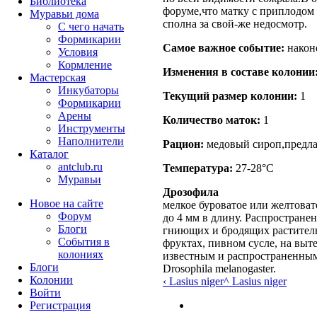
Библиотека
форуме,что матку с приплодом 
Муравьи дома
сполна за свой-же недосмотр.
С чего начать
Формикарии
Самое важное событие:
након
Условия
Кормление
Изменения в составе кoлонии
Мастерская
Инкубаторы
Текущий размер кoлонии:
1
Формикарии
Арены
Количество маток:
1
Инструменты
Наполнители
Рацион:
медовый сироп,предл
Каталог
antclub.ru
Температура:
27-28°C
Муравьи
Дрозофила
Новое на сайте
мелкое буроватое или желтовато
Форум
до 4 мм в длину. Распростране
Блоги
гниющих и бродящих раститель
События в
фруктах, пивном сусле, на выт
колониях
известным и распространенным
Блоги
Drosophila melanogaster.
Колонии
‹ Lasius niger
^ Lasius niger
Войти
Peгиcтpaция