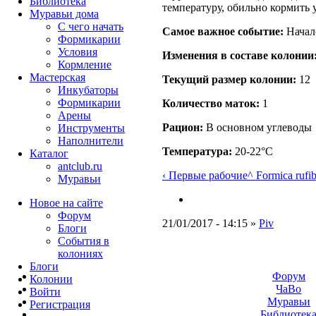
Библиотека
температуру, обильно кормить 
Муравьи дома
С чего начать
Самое важное событие:
Начал
Формикарии
Условия
Изменения в составе кoлонии
Кормление
Мастерская
Текущий размер кoлонии:
12
Инкубаторы
Формикарии
Количество маток:
1
Арены
Рацион:
В основном углеводы
Инструменты
Наполнители
Температура:
20-22°C
Каталог
antclub.ru
‹ Первые рабочие
^ Formica rufib
Муравьи
Новое на сайте
Форум
21/01/2017 - 14:15 »
Piv
Блоги
События в
колониях
Блоги
Форум
Колонии
ЧаВо
Войти
Муравьи
Peгиcтpaция
Библиотек