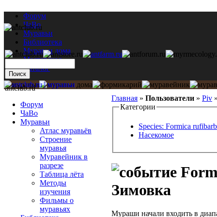
Форум
ЧаВо
Муравьи
Библиотека
Муравьи дома
Мастерская
Каталог
antclub.ru
Главная
»
Пользователи
»
Piv
Форум
Категории
ЧаВо
Муравьи
Species: Formica rufibarb
Атлас муравьёв
Насекомое
Строение
муравья
Муравейник в
разрезе
Formi
Таблица лёта
Методы
Зимовка
изучения
Фильмы о
муравьях
Мураши начали входить в диапа