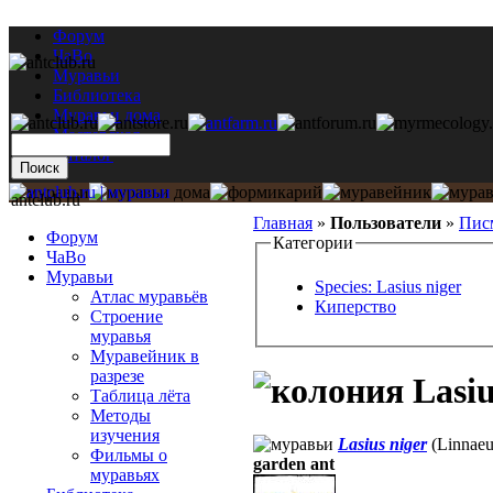
Форум
ЧаВо
Муравьи
Библиотека
Муравьи дома
Мастерская
Каталог
antclub.ru
Главная
»
Пользователи
»
Пис
Форум
Категории
ЧаВо
Муравьи
Species: Lasius niger
Атлас муравьёв
Киперство
Строение
муравья
Муравейник в
разрезе
Lasiu
Таблица лёта
Методы
изучения
Lasius niger
(Linnaeu
Фильмы о
garden ant
муравьях