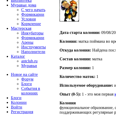
Библиотека
Муравьи дома
С чего начать
Формикарии
Условия
Кормление
Мастерская
Дата старта кoлонии:
09/08/20
Инкубаторы
Формикарии
Кoлония:
матка поймана во вр
Арены
Инструменты
Откуда кoлония:
Найдена посл
Наполнители
Каталог
Состав кoлонии:
матка
antclub.ru
Муравьи
Размер кoлонии:
1
Новое на сайте
Количество маток:
1
Форум
Блоги
Используемое оборудование:
и
События в
колониях
Опыт (0-5):
1 - это моя первая
Блоги
Колонии
Колония
Войти
функциональное образование, с
Peгиcтpaция
поддерживающих регулярные 