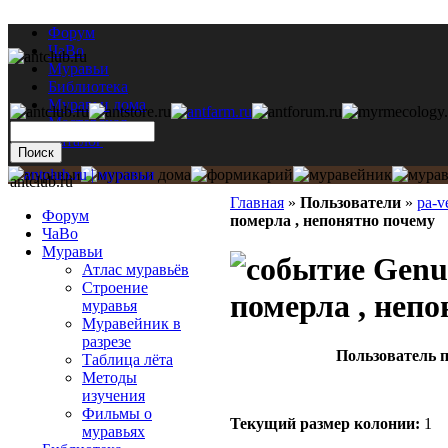
Форум
ЧаВо
Муравьи
Библиотека
Муравьи дома
Мастерская
Каталог
antclub.ru
Главная
»
Пользователи
»
pa-v
Форум
померла , непонятно почему
ЧаВо
Муравьи
Genus
Атлас муравьёв
Строение
померла , неп
муравья
Муравейник в
разрезе
Пользователь п
Таблица лёта
Методы
изучения
Фильмы о
Текущий размер кoлонии:
1
муравьях