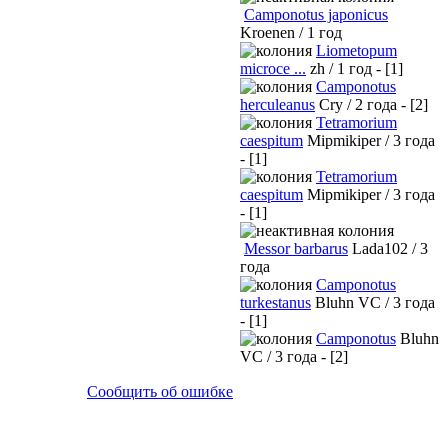
Camponotus japonicus
Kroenen / 1 год
Liometopum
microce ...
zh / 1 год - [1]
Camponotus
herculeanus
Cry / 2 года - [2]
Tetramorium
caespitum
Mipmikiper / 3 года
- [1]
Tetramorium
caespitum
Mipmikiper / 3 года
- [1]
Messor barbarus
Lada102 / 3
года
Camponotus
turkestanus
Bluhn VC / 3 года
- [1]
Camponotus
Bluhn
VC / 3 года - [2]
Сообщить об ошибке