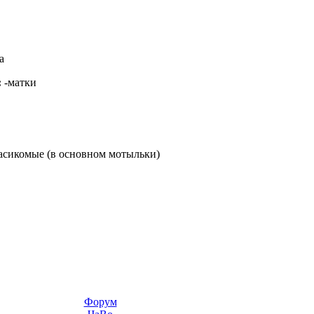
а
:
-матки
асикомые (в основном мотыльки)
Форум