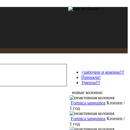
+рабочии и коконы!!!
Приняли!
Умерла!!!
новые колонии
Formica sanguinea
Kroenen /
1 год
Formica sanguinea
Kroenen /
1 год