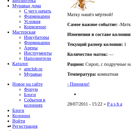
Библиотека
Муравьи дома
С чего начать
Матку нашёл мёртвой!
Формикарии
Условия
Самое важное событие:
-Матк
Кормление
Мастерская
Изменения в составе кoлонии
Инкубаторы
Формикарии
Текущий размер кoлонии:
1
Арены
Инструменты
Количество маток:
—
Наполнители
Каталог
Рацион:
Сироп, с подручные н
antclub.ru
Муравьи
Температура:
комнатная
Новое на сайте
‹ Приняли!
Форум
Блоги
События в
28/07/2011 - 15:22 »
P a s h a
колониях
Блоги
Колонии
Войти
Peгиcтpaция