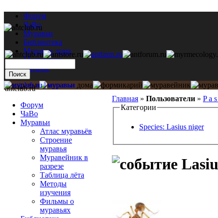
Форум
ЧаВо
Муравьи
Библиотека
Муравьи дома
Мастерская
Каталог
antclub.ru
Главная
»
Пользователи
»
P a s
Форум
Категории
ЧаВо
Муравьи
Species: Lasius niger
Атлас муравьёв
Строение
муравья
Муравейник в
Lasiu
разрезе
Таблица лёта
Методы
изучения
Фильмы о
муравьях