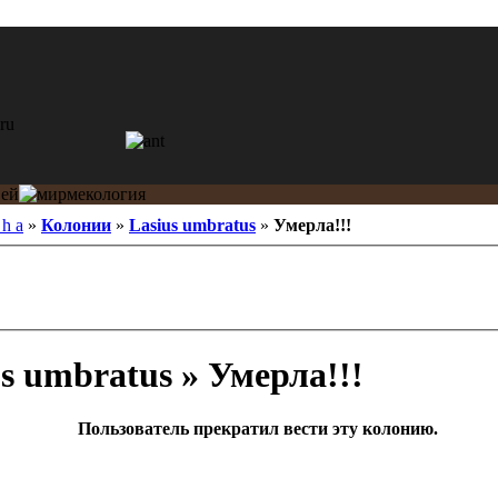
 h a
»
Колонии
»
Lasius umbratus
»
Умерла!!!
s umbratus » Умерла!!!
Пользователь прекратил вести эту колонию.