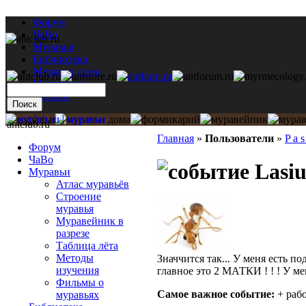
Форум
ЧаВо
Муравьи
Библиотека
Муравьи дома
Мастерская
Каталог
antclub.ru
Главная
»
Пользователи
»
P a s
Форум
ЧаВо
Lasiu
Муравьи
Атлас муравьёв
Строение
муравья
Муравейник в
разрезе
Таблица лёта
Методы
Значчится так... У меня есть п
изучения
главное это 2 МАТКИ ! ! ! У м
Фильмы о
Самое важное событие:
+ раб
муравьях