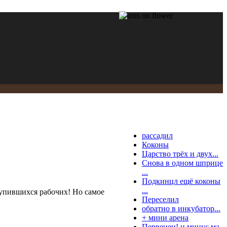
рассадил
Коконы
Царство трёх и двух...
Снова в одном шприце
...
Подкинцл ещё коконы
...
ылупившихся рабочих! Но самое
Переселил
обратно в инкубатор...
+ мини арена
Первенец! и минус ма