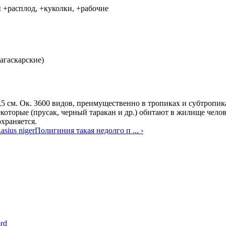
:
+расплод, +куколки, +рабочие
агаскарские)
,5 см. Ок. 3600 видов, преимущественно в тропиках и субтропик
которые (прусак, черный таракан и др.) обитают в жилище челов
храняется.
asius niger
Полигиния такая недолго п ... ›
rd