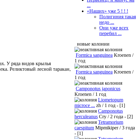
...
«Наших» уже 5 ! ! !
Полигиния такая
недо ...
Они уже всех
перебил ...
новые колонии
Formica sanguinea
Kroenen /
1 год
ах. У ряда видов крылья
ека. Реликтовый лесной таракан,
Formica sanguinea
Kroenen /
1 год
Camponotus japonicus
Kroenen / 1 год
Liometopum
microce ...
zh / 1 год - [1]
Camponotus
herculeanus
Cry / 2 года - [2]
Tetramorium
caespitum
Mipmikiper / 3 года
- [1]
Tetramorium