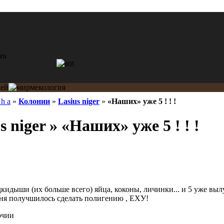
 h a
»
Колонии
»
Lasius niger
»
«Наших» уже 5 ! ! !
s niger » «Наших» уже 5 ! ! !
одкидыши (их больше всего) яйца, коконы, личинки... и 5 уже в
еня получшилось сделать полигению , ЕХУ!
очии