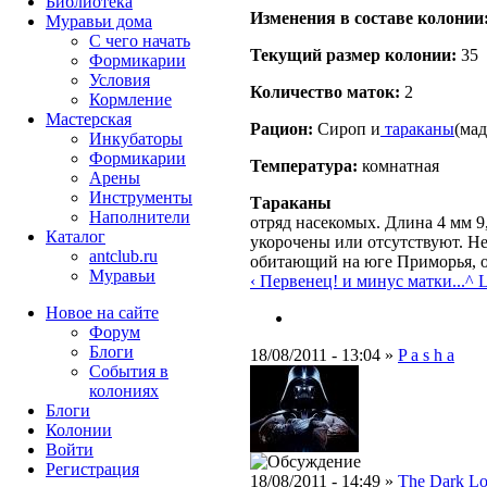
Библиотека
Изменения в составе кoлонии
Муравьи дома
С чего начать
Текущий размер кoлонии:
35
Формикарии
Условия
Количество маток:
2
Кормление
Мастерская
Рацион:
Сироп и
тараканы
(мад
Инкубаторы
Формикарии
Температура:
комнатная
Арены
Инструменты
Тараканы
Наполнители
отряд насекомых. Длина 4 мм 9
Каталог
укорочены или отсутствуют. Не
antclub.ru
обитающий на юге Приморья, о
Муравьи
‹ Первенец! и минус матки...
^ L
Новое на сайте
Форум
Блоги
18/08/2011 - 13:04 »
P a s h a
События в
колониях
Блоги
Колонии
Войти
Peгиcтpaция
18/08/2011 - 14:49 »
The Dark Lo