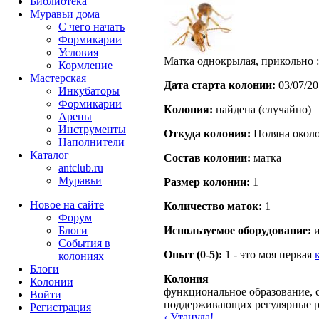
Библиотека
Муравьи дома
С чего начать
Формикарии
Условия
Матка однокрылая, прикольно :
Кормление
Мастерская
Дата старта кoлонии:
03/07/20
Инкубаторы
Формикарии
Кoлония:
найдена (случайно)
Арены
Инструменты
Откуда кoлония:
Поляна около
Наполнители
Каталог
Состав кoлонии:
матка
antclub.ru
Муравьи
Размер кoлонии:
1
Новое на сайте
Количество маток:
1
Форум
Блоги
Используемое оборудование:
и
События в
Опыт (0-5):
1 - это моя первая
колониях
Блоги
Колония
Колонии
функциональное образование, с
Войти
поддерживающих регулярные 
Peгиcтpaция
‹ Утанула!