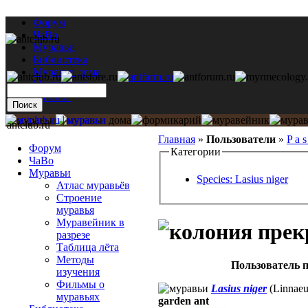
Форум
ЧаВо
Муравьи
Библиотека
Муравьи дома
Мастерская
Каталог
antclub.ru
Главная
»
Пользователи
»
P a s
Форум
Категории
ЧаВо
Муравьи
Species: Lasius niger
Атлас муравьёв
Строение
муравья
Муравейник в
разрезе
Таблица лёта
Методы
Пользователь п
изучения
Фильмы о
Lasius niger
(Linnaeu
муравьях
garden ant